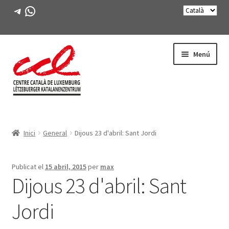
Telegram
WhatsApp
Salta
Vés
Menú
a
al
navegació
contingut
Expande
CONEIX-NOS
el
Inici
General
Dijous 23 d'abril: Sant Jordi
menú
Expande
ACTIVITATS
secunda
el
menú
CURSOS
Publicat el
15 abril, 2015
per
max
secunda
Dijous 23 d'abril: Sant
FES-TE SOCI
Jordi
LLIBRE