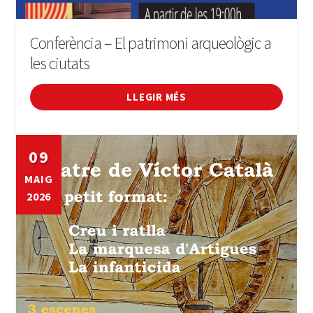
Conferència – El patrimoni arqueològic a
les ciutats
LLEGIR MÉS
09
MAIG
2026