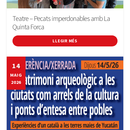
Teatre – Pecats imperdonables amb La
Quinta Forca
LLEGIR MÉS
14
MAIG
2026