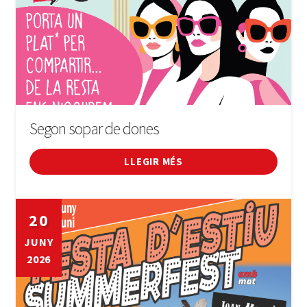
Segon sopar de dones
LLEGIR MÉS
20
JUNY
2026