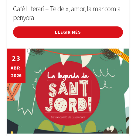
Cafè Literari – Te deix, amor, la mar com a
penyora
LLEGIR MÉS
23
ABR.
2026