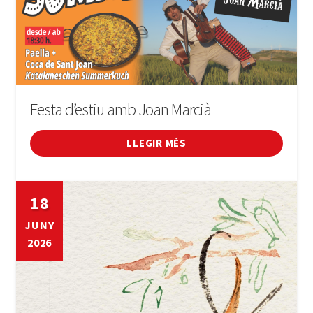
Festa d’estiu amb Joan Marcià
LLEGIR MÉS
18
JUNY
2026