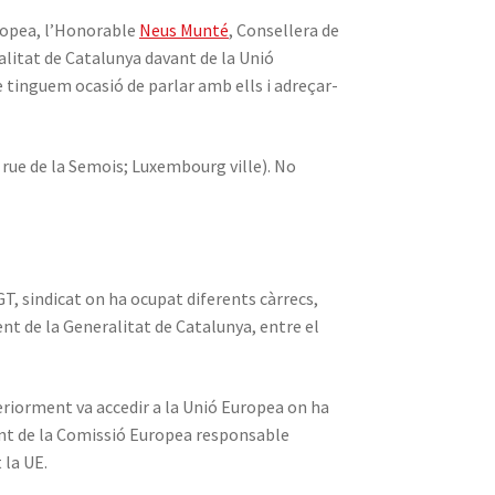
uropea, l’Honorable
Neus Munté
, Consellera de
alitat de Catalunya davant de la Unió
e tinguem ocasió de parlar amb ells i adreçar-
, rue de la Semois; Luxembourg ville). No
T, sindicat on ha ocupat diferents càrrecs,
t de la Generalitat de Catalunya, entre el
eriorment va accedir a la Unió Europea on ha
ent de la Comissió Europea responsable
 la UE.