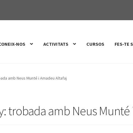
CONEIX-NOS
ACTIVITATS
CURSOS
FES-TE 
bada amb Neus Munté i Amadeu Altafaj
y: trobada amb Neus Munté i