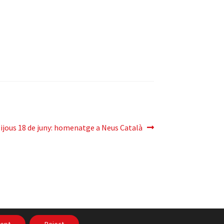
ròxima
ijous 18 de juny: homenatge a Neus Català
ntrada:
itat