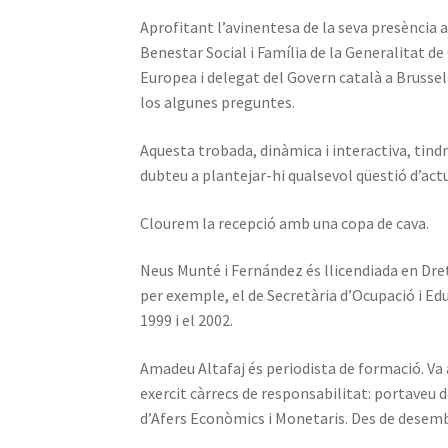
Aprofitant l’avinentesa de la seva presència 
Benestar Social i Família de la Generalitat d
Europea i delegat del Govern català a Brussel
los algunes preguntes.
Aquesta trobada, dinàmica i interactiva, tindr
dubteu a plantejar-hi qualsevol qüestió d’actu
Clourem la recepció amb una copa de cava.
Neus Munté i Fernández és llicendiada en Dret
per exemple, el de Secretària d’Ocupació i E
1999 i el 2002.
Amadeu Altafaj és periodista de formació. Va 
exercit càrrecs de responsabilitat: portaveu
d’Afers Econòmics i Monetaris. Des de desemb