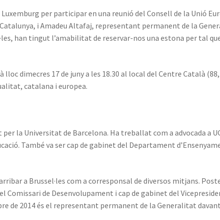
a Luxemburg per participar en una reunió del Consell de la Unió E
e Catalunya, i Amadeu Altafaj, representant permanent de la Gener
·les, han tingut l’amabilitat de reservar-nos una estona per tal qu
à lloc dimecres 17 de juny a les 18.30 al local del Centre Català (88
alitat, catalana i europea.
 per la Universitat de Barcelona. Ha treballat com a advocada a UG
ducació. També va ser cap de gabinet del Departament d’Ensenyamen
arribar a Brussel·les com a corresponsal de diversos mitjans. Post
 del Comissari de Desenvolupament i cap de gabinet del Vicepresid
re de 2014 és el representant permanent de la Generalitat davant