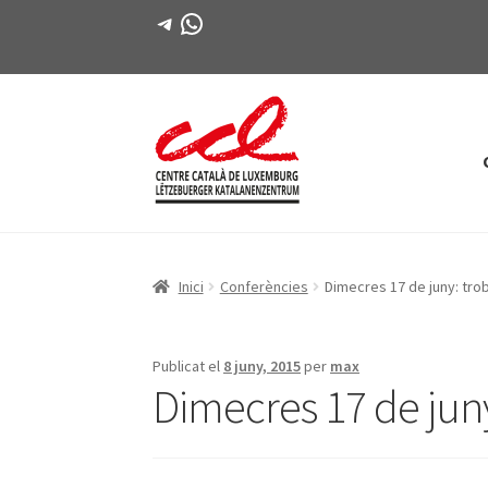
Telegram
WhatsApp
Salta
Vés
a
al
navegació
contingut
Inici
Conferències
Dimecres 17 de juny: tro
Publicat el
8 juny, 2015
per
max
Dimecres 17 de jun