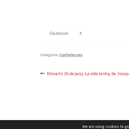
Facebook
X
Categoria:
Conferències
Navegació
Entrada
Dimarts 16 de juny: La vida lenta, de Josep
anterior:
d'entrades
We are using cookies to gi
Pol