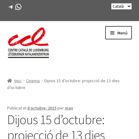
Telegram
WhatsApp
Salta
Vés
Menú
a
al
navegació
contingut
Expande
CONEIX-NOS
el
Inici
Cinema
Dijous 15 d’octubre: projecció de 13 dies
menú
Expande
ACTIVITATS
d’octubre
secunda
el
menú
CURSOS
secunda
Publicat el
8 octubre, 2015
per
max
Dijous 15 d’octubre:
FES-TE SOCI
projecció de 13 dies
LLIBRE