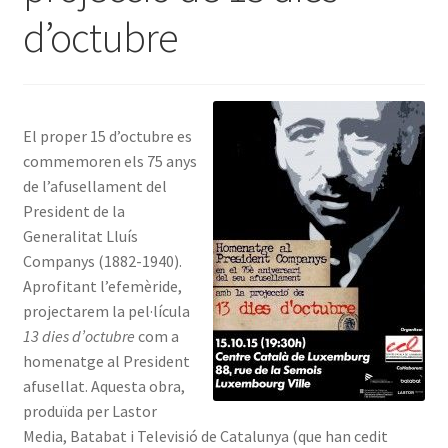
d’octubre
INICIA SESSIÓ
El proper 15 d’octubre es
commemoren els 75 anys
de l’afusellament del
President de la
Generalitat Lluís
Companys (1882-1940).
Aprofitant l’efemèride,
projectarem la pel·lícula
13 dies d’octubre
com a
homenatge al President
afusellat. Aquesta obra,
produïda per Lastor
Media, Batabat i Televisió de Catalunya (que han cedit