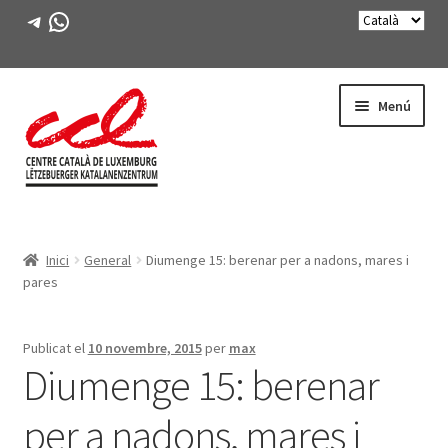
Telegram
WhatsApp
Salta
Vés
Menú
a
al
navegació
contingut
Expande
CONEIX-NOS
el
Inici
General
Diumenge 15: berenar per a nadons, mares i
menú
Expande
ACTIVITATS
pares
secunda
el
menú
CURSOS
secunda
Publicat el
10 novembre, 2015
per
max
Diumenge 15: berenar
FES-TE SOCI
per a nadons, mares i
LLIBRE