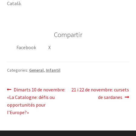
Català.
Compartir
Facebook
X
Categories:
General
,
Infantil
Navegació
Entrada
Pròxima
Dimarts 10 de novembre:
21 i 22 de novembre: cursets
anterior:
entrada:
«La Catalogne: défis ou
de sardanes
d'entrades
opportunités pour
l’Europe?»