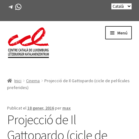
Telegram
WhatsApp
Salta
Vés
Menú
a
al
navegació
contingut
Expande
CONEIX-NOS
el
Inici
Cinema
Projecció de Il Gattopardo (cicle de pel·lícules
menú
Expande
ACTIVITATS
preferides)
secunda
el
menú
CURSOS
secunda
Publicat el
18 gener, 2016
per
max
Projecció de Il
FES-TE SOCI
Gattopardo (cicle de
LLIBRE