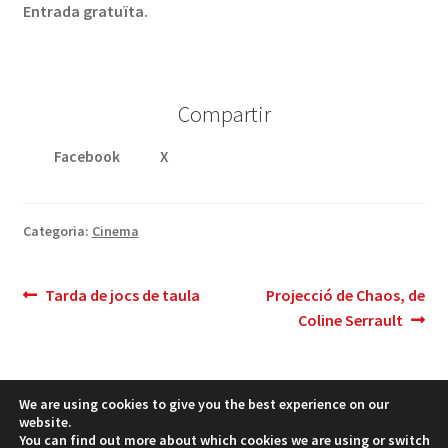
Entrada gratuïta.
Compartir
Facebook
X
Categoria:
Cinema
Navegació
Entrada
Pròxima
Tarda de jocs de taula
Projecció de Chaos, de
anterior:
entrada:
Coline Serrault
d'entrades
We are using cookies to give you the best experience on our
website.
You can find out more about which cookies we are using or switch