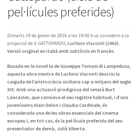
pel·lícules preferides)
INICIA SESSIÓ
Dimarts 19 de gener de 2016 a les 19.00 h us convidem a la
projecció de
IL GATTOPARDO
, Luchino Visconti (1963).
Versió original en italià amb subtítols en francès.
Basada en la novel·la de Giuseppe Tomasi di Lampedusa,
aquesta obra mestra de Luchino Visconti descriu la
caiguda de l’aristocràcia siciliana cap a mitjans del segle
XIX. Amb una actuació prodigiosa del veterà Burt
Lancaster, que canviava el seu registre habitual, i d’uns
joveníssims Alain Delon i Claudia Cardinale, és
considerada una de les obres essencials del cinema
europeu i, en tot cas, és la pel·lícula preferida del seu
presentador de demà, Julià Xiberta.