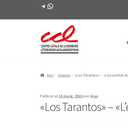
Telegram
WhatsApp
Salta
Vés
a
al
navegació
contingut
Inici
Cinema
«Los Tarantos» – «L’essentiel d
Publicat el
13 maig, 2016
per
max
«Los Tarantos» – «L