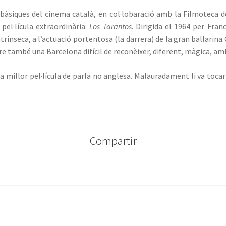
s bàsiques del cinema català, en col·lobaració amb la Filmoteca
pel·lícula extraordinària:
Los Tarantos
. Dirigida el 1964 per Fran
 intrínseca, a l’actuació portentosa (la darrera) de la gran ballar
e també una Barcelona difícil de reconèixer, diferent, màgica, am
 a millor pel·lícula de parla no anglesa. Malauradament li va to
Compartir