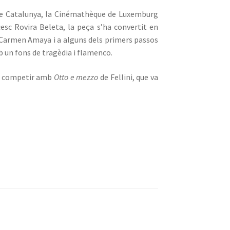
 de Catalunya, la Cinémathèque de Luxemburg
cesc Rovira Beleta, la peça s’ha convertit en
ina Carmen Amaya i a alguns dels primers passos
b un fons de tragèdia i flamenco.
car competir amb
Otto e mezzo
de Fellini, que va