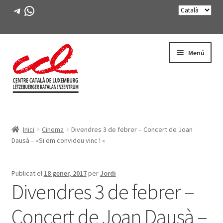
Telegram
WhatsApp
Salta
Vés
Menú
a
al
navegació
contingut
Expande
CONEIX-NOS
el
Inici
Cinema
Divendres 3 de febrer – Concert de Joan
menú
Expande
ACTIVITATS
Dausà – «Si em convideu vinc ! «
secunda
el
menú
CURSOS
secunda
Publicat el
18 gener, 2017
per
Jordi
Divendres 3 de febrer –
FES-TE SOCI
Concert de Joan Dausà –
LLIBRE