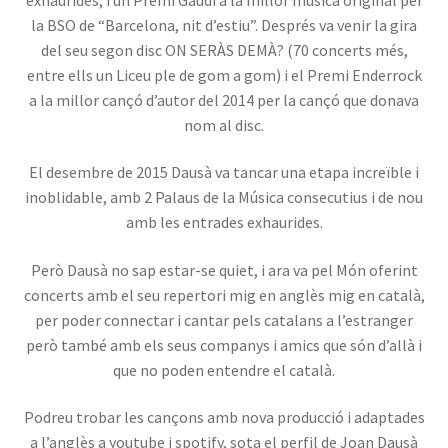
la BSO de “Barcelona, nit d’estiu”. Després va venir la gira
del seu segon disc ON SERÀS DEMÀ? (70 concerts més,
entre ells un Liceu ple de gom a gom) i el Premi Enderrock
a la millor cançó d’autor del 2014 per la cançó que donava
nom al disc.
El desembre de 2015 Dausà va tancar una etapa increïble i
inoblidable, amb 2 Palaus de la Música consecutius i de nou
amb les entrades exhaurides.
Però Dausà no sap estar-se quiet, i ara va pel Món oferint
concerts amb el seu repertori mig en anglès mig en català,
per poder connectar i cantar pels catalans a l’estranger
però també amb els seus companys i amics que són d’allà i
que no poden entendre el català.
Podreu trobar les cançons amb nova producció i adaptades
a l’anglès a youtube i spotify, sota el perfil de Joan Dausà