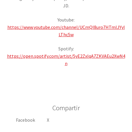
JD.
Youtube:
https://www.youtube.com/channel/UCmQI8uro7HTmIJYyI
LThc5w
Spotify:
https://open.spotify.com/artist/5yE2ZxIqA7ZKVAEu2XwN4
n
Compartir
Facebook
X