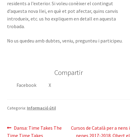
residents a l’exterior. Si voleu conèixer el contingut
d’aquesta nova llei, en què et pot afectar, quins canvis
introdueix, etc. us ho expliquem en detall en aquesta
trobada.
No us quedeu amb dubtes, veniu, pregunteu i participeu.
Compartir
Facebook
X
Categoria:
Informació útil
Navegació
Entrada
Pròxima
Dansa: Time Takes The
Cursos de Català per a nens i
anterior:
entrada:
Time Time Takes
nenes 2017-2018. Obert el