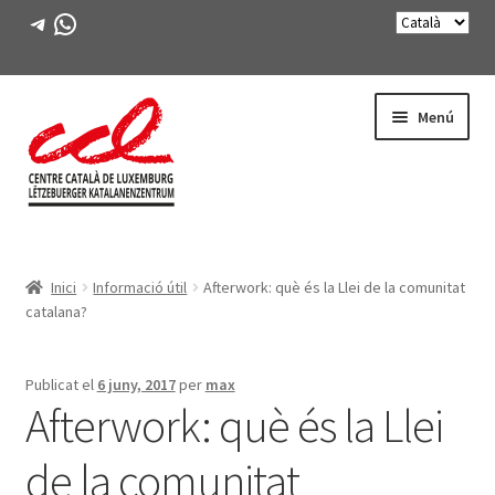
Telegram
WhatsApp
Salta
Vés
Menú
a
al
navegació
contingut
Expande
CONEIX-NOS
el
Inici
Informació útil
Afterwork: què és la Llei de la comunitat
menú
Expande
ACTIVITATS
catalana?
secunda
el
menú
CURSOS
secunda
Publicat el
6 juny, 2017
per
max
Afterwork: què és la Llei
FES-TE SOCI
de la comunitat
LLIBRE