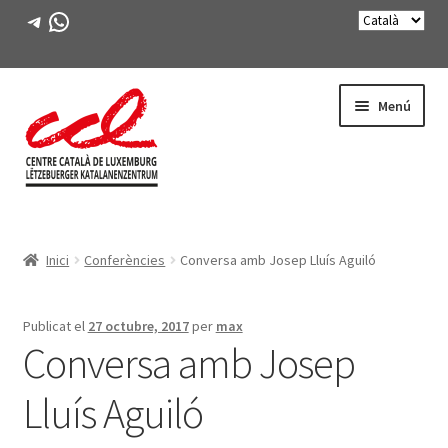
Telegram
WhatsApp
Salta
Vés
Menú
a
al
navegació
contingut
Expande
CONEIX-NOS
el
Inici
Conferències
Conversa amb Josep Lluís Aguiló
menú
Expande
ACTIVITATS
secunda
el
menú
CURSOS
Publicat el
27 octubre, 2017
per
max
secunda
Conversa amb Josep
FES-TE SOCI
Lluís Aguiló
LLIBRE