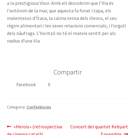
a la prestigiosa Visor. Amb ell descobrim que l’illa és
l’antònim de la mar, que aquesta fa forat i tapa, els
malentesos d’Ítaca, la calma tensa dels illencs, el seu
règim alimentari i les seves relacions comercials, i l’orgull
dels nàufrags. L’horitzó no té el mateix sentit per als
nadius d’una illa.
Compartir
Facebook
X
Categoria:
Conferències
Navegació
Entrada
Pròxima
«Herois» (retrospectiva
Concert del quartet Kebyart
anterior:
entrada:
de cinema català)
Ensemble