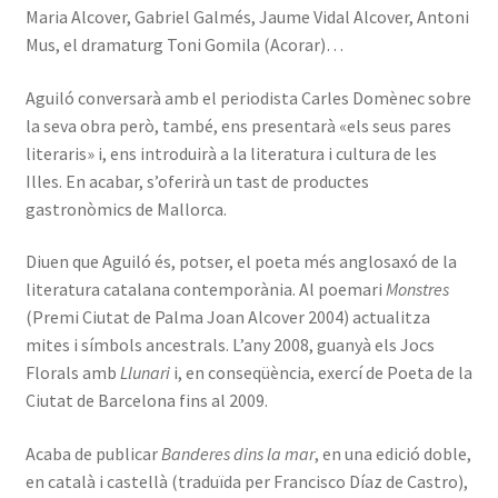
Maria Alcover, Gabriel Galmés, Jaume Vidal Alcover, Antoni
Mus, el dramaturg Toni Gomila (Acorar)…
Aguiló conversarà amb el periodista Carles Domènec sobre
la seva obra però, també, ens presentarà «els seus pares
literaris» i, ens introduirà a la literatura i cultura de les
Illes. En acabar, s’oferirà un tast de productes
gastronòmics de Mallorca.
Diuen que Aguiló és, potser, el poeta més anglosaxó de la
literatura catalana contemporània. Al poemari
Monstres
(Premi Ciutat de Palma Joan Alcover 2004) actualitza
mites i símbols ancestrals. L’any 2008, guanyà els Jocs
Florals amb
Llunari
i, en conseqüència, exercí de Poeta de la
Ciutat de Barcelona fins al 2009.
Acaba de publicar
Banderes dins la mar
, en una edició doble,
en català i castellà (traduïda per Francisco Díaz de Castro),