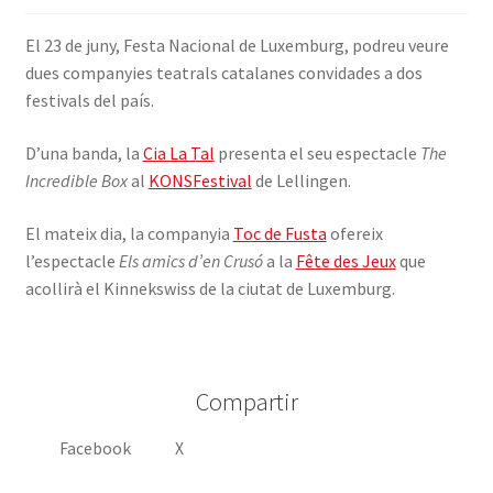
INICIA SESSIÓ
El 23 de juny, Festa Nacional de Luxemburg, podreu veure
dues companyies teatrals catalanes convidades a dos
festivals del país.
D’una banda, la
Cia La Tal
presenta el seu espectacle
The
Incredible Box
al
KONSFestival
de Lellingen.
El mateix dia, la companyia
Toc de Fusta
ofereix
l’espectacle
Els amics d’en Crusó
a la
Fête des Jeux
que
acollirà el Kinnekswiss de la ciutat de Luxemburg.
Compartir
Facebook
X