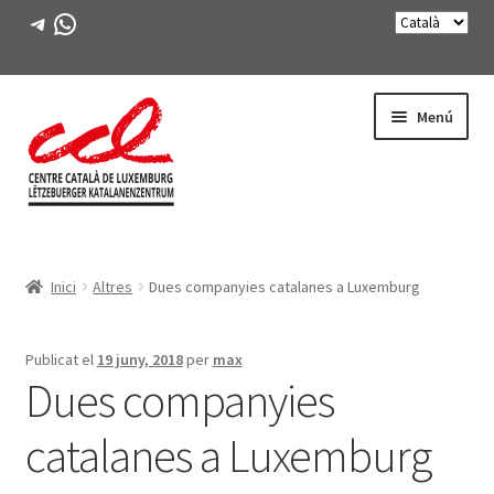
Telegram
WhatsApp
Salta
Vés
Menú
a
al
navegació
contingut
Expande
CONEIX-NOS
el
Inici
Altres
Dues companyies catalanes a Luxemburg
menú
Expande
ACTIVITATS
secunda
el
menú
CURSOS
Publicat el
19 juny, 2018
per
max
secunda
Dues companyies
FES-TE SOCI
catalanes a Luxemburg
LLIBRE