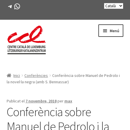
Telegram
WhatsApp
Salta
Vés
Menú
a
al
navegació
contingut
Expande
CONEIX-NOS
el
Inici
Conferències
Conferència sobre Manuel de Pedrolo i
menú
Expande
ACTIVITATS
la novel·la negra (amb S. Bennassar)
secunda
el
menú
CURSOS
secunda
Publicat el
7 novembre, 2018
per
max
Conferència sobre
FES-TE SOCI
Manuel de Pedrolo i la
LLIBRE