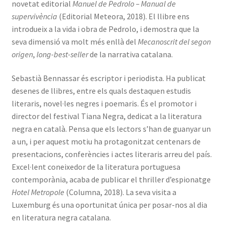
novetat editorial
Manuel de Pedrolo – Manual de
supervivència
(Editorial Meteora, 2018). El llibre ens
introdueix a la vida i obra de Pedrolo, i demostra que la
seva dimensió va molt més enllà del
Mecanoscrit del segon
origen
,
long-best-seller
de la narrativa catalana.
Sebastià Bennassar és escriptor i periodista. Ha publicat
desenes de llibres, entre els quals destaquen estudis
literaris, novel·les negres i poemaris. És el promotor i
director del festival Tiana Negra, dedicat a la literatura
negra en català. Pensa que els lectors s’han de guanyar un
a un, i per aquest motiu ha protagonitzat centenars de
presentacions, conferències i actes literaris arreu del país.
Excel·lent coneixedor de la literatura portuguesa
contemporània, acaba de publicar el thriller d’espionatge
Hotel Metropole
(Columna, 2018). La seva visita a
Luxemburg és una oportunitat única per posar-nos al dia
en literatura negra catalana.