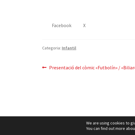
Facebook
X
Categoria:
Infantil
Navegació
Entrada
Presentació del còmic «Futbolín» / «Bilia
anterior:
d'entrades
We are using cookies to gi
Pol
You can find out more abou