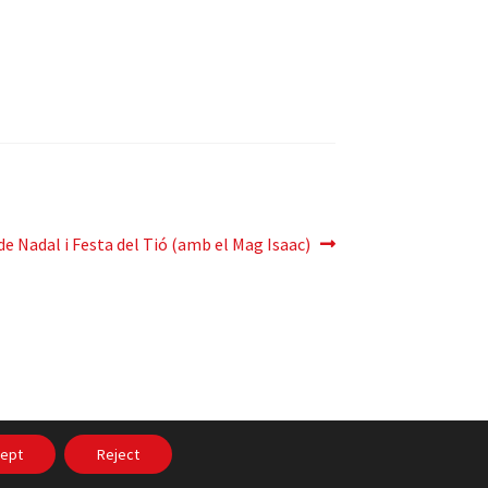
ma
de Nadal i Festa del Tió (amb el Mag Isaac)
a:
itat
ept
Reject