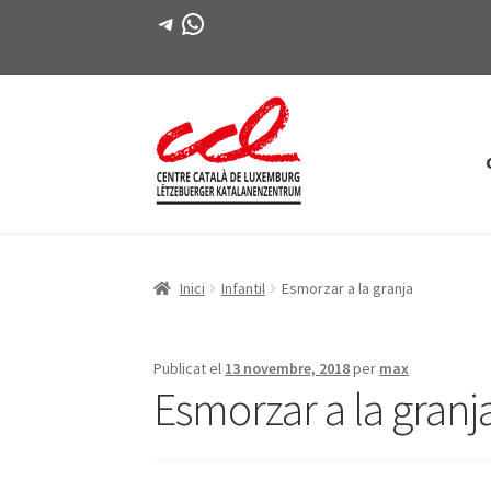
Telegram
WhatsApp
Salta
Vés
a
al
navegació
contingut
Inici
Infantil
Esmorzar a la granja
Publicat el
13 novembre, 2018
per
max
Esmorzar a la granj