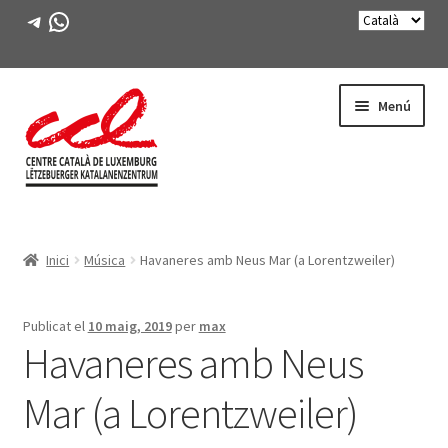
Telegram
WhatsApp
Salta
Vés
Menú
a
al
navegació
contingut
Expande
CONEIX-NOS
el
Inici
Música
Havaneres amb Neus Mar (a Lorentzweiler)
menú
Expande
ACTIVITATS
secunda
el
menú
CURSOS
Publicat el
10 maig, 2019
per
max
secunda
Havaneres amb Neus
FES-TE SOCI
Mar (a Lorentzweiler)
LLIBRE