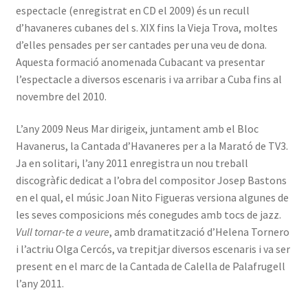
espectacle (enregistrat en CD el 2009) és un recull
d’havaneres cubanes del s. XIX fins la Vieja Trova, moltes
d’elles pensades per ser cantades per una veu de dona.
Aquesta formació anomenada Cubacant va presentar
l’espectacle a diversos escenaris i va arribar a Cuba fins al
novembre del 2010.
L’any 2009 Neus Mar dirigeix, juntament amb el Bloc
Havanerus, la Cantada d’Havaneres per a la Marató de TV3.
Ja en solitari, l’any 2011 enregistra un nou treball
discogràfic dedicat a l’obra del compositor Josep Bastons
en el qual, el músic Joan Nito Figueras versiona algunes de
les seves composicions més conegudes amb tocs de jazz.
Vull tornar-te a veure
, amb dramatització d’Helena Tornero
i l’actriu Olga Cercós, va trepitjar diversos escenaris i va ser
present en el marc de la Cantada de Calella de Palafrugell
l’any 2011.