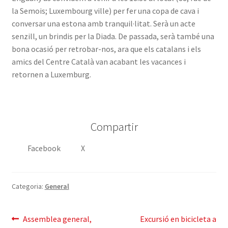
la Semois; Luxembourg ville) per fer una copa de cava i
conversar una estona amb tranquil·litat. Serà un acte
senzill, un brindis per la Diada. De passada, serà també una
bona ocasió per retrobar-nos, ara que els catalans i els
amics del Centre Català van acabant les vacances i
retornen a Luxemburg.
Compartir
Facebook
X
Categoria:
General
Navegació
Entrada
Pròxima
Assemblea general,
Excursió en bicicleta a