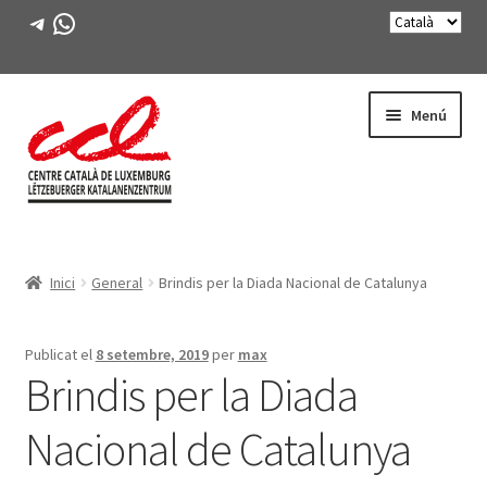
Telegram
WhatsApp
Salta
Vés
Menú
a
al
navegació
contingut
Expande
CONEIX-NOS
el
Inici
General
Brindis per la Diada Nacional de Catalunya
menú
Expande
ACTIVITATS
secunda
el
menú
CURSOS
Publicat el
8 setembre, 2019
per
max
secunda
Brindis per la Diada
FES-TE SOCI
Nacional de Catalunya
LLIBRE