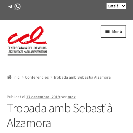
Telegram
WhatsApp
Salta
Vés
Menú
a
al
navegació
contingut
Expande
CONEIX-NOS
el
Inici
Conferències
Trobada amb Sebastià Alzamora
menú
Expande
ACTIVITATS
secunda
el
menú
CURSOS
Publicat el
17 desembre, 2019
per
max
secunda
Trobada amb Sebastià
FES-TE SOCI
Alzamora
LLIBRE