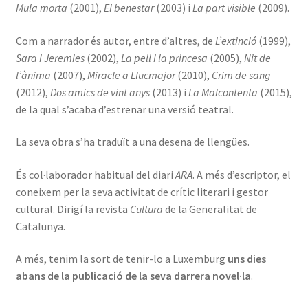
Mula morta
(2001),
El benestar
(2003) i
La part visible
(2009).
Com a narrador és autor, entre d’altres, de
L’extinció
(1999),
Sara i Jeremies
(2002),
La pell i la princesa
(2005),
Nit de
l’ànima
(2007),
Miracle a Llucmajor
(2010),
Crim de sang
(2012),
Dos amics de vint anys
(2013) i
La Malcontenta
(2015),
de la qual s’acaba d’estrenar una versió teatral.
La seva obra s’ha traduït a una desena de llengües.
És col·laborador habitual del diari
ARA
. A més d’escriptor, el
coneixem per la seva activitat de crític literari i gestor
cultural. Dirigí la revista
Cultura
de la Generalitat de
Catalunya.
A més, tenim la sort de tenir-lo a Luxemburg
uns dies
abans de la publicació de la seva darrera novel·la
.