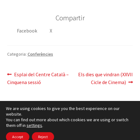
Compartir
Facebook
X
Categoria:
Conferències
Navegació
Entrada
Pròxima
Esplai del Centre Català –
Els dies que vindran (XXVII
anterior:
entrada:
Cinquena sessió
Cicle de Cinema)
d'entrades
We are using cookies to give you the best experience on our
website.
You can find out more about which cookies we are using or switch
them off in
settings
.
Política de cookies
– © CCLuxemburg 2006 - 2026 –
Política de privacitat
Accept
Reject