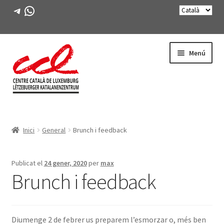
Telegram
WhatsApp
Salta
Vés
Menú
a
al
navegació
contingut
Expande
CONEIX-NOS
el
Inici
General
Brunch i feedback
menú
Expande
ACTIVITATS
secunda
el
menú
CURSOS
Publicat el
24 gener, 2020
per
max
secunda
Brunch i feedback
FES-TE SOCI
LLIBRE
Diumenge 2 de febrer us preparem l’esmorzar o, més ben