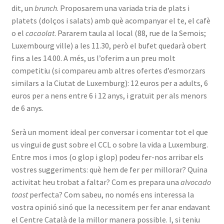
dit, un
brunch
. Proposarem una variada tria de plats i
INICIA SESSIÓ
platets (dolços i salats) amb què acompanyar el te, el cafè
o el
cacaolat
. Pararem taula al local (88, rue de la Semois;
Luxembourg ville) a les 11.30, però el bufet quedarà obert
fins a les 14.00. A més, us l’oferim a un preu molt
competitiu (si compareu amb altres ofertes d’esmorzars
similars a la Ciutat de Luxemburg): 12 euros per a adults, 6
euros per a nens entre 6 i 12 anys, i gratuït per als menors
de 6 anys.
Serà un moment ideal per conversar i comentar tot el que
us vingui de gust sobre el CCL o sobre la vida a Luxemburg.
Entre mos i mos (o glop i glop) podeu fer-nos arribar els
vostres suggeriments: què hem de fer per millorar? Quina
activitat heu trobat a faltar? Com es prepara una
alvocado
toast
perfecta? Com sabeu, no només ens interessa la
vostra opinió sinó que la necessitem per fer anar endavant
el Centre Català de la millor manera possible. I, si teniu