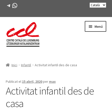
Telegram
WhatsApp
Salta
Vés
Menú
a
al
navegació
contingut
Expande
CONEIX-NOS
el
Inici
Infantil
Activitat infantil des de casa
menú
Expande
ACTIVITATS
secunda
el
menú
CURSOS
Publicat el
15 abril, 2020
per
max
secunda
Activitat infantil des de
FES-TE SOCI
casa
LLIBRE