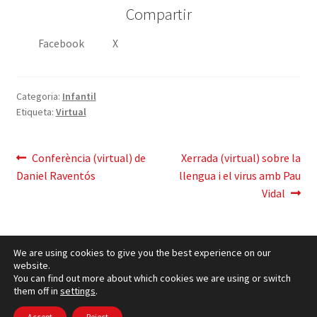
Compartir
Facebook
X
Categoria:
Infantil
Etiqueta:
Virtual
Navegació
Entrada
Pròxima
Conferència (virtual) de
Xerrada (virtual) sobre la
anterior:
entrada:
Daniel Raventós
llengua i el virus amb Pau
d'entrades
Vidal
We are using cookies to give you the best experience on our
website.
You can find out more about which cookies we are using or switch
them off in
settings
.
Política de cookies
– © CCLuxemburg 2006 - 2026 –
Accept
Reject