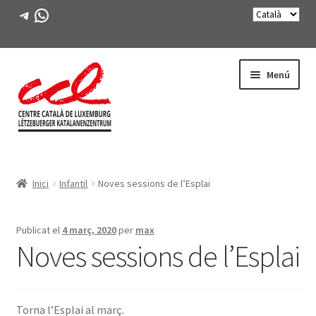
Telegram
WhatsApp
Salta
Vés
Menú
a
al
navegació
contingut
Expande
CONEIX-NOS
el
Inici
Infantil
Noves sessions de l’Esplai
menú
Expande
ACTIVITATS
secunda
el
menú
CURSOS
Publicat el
4 març, 2020
per
max
secunda
Noves sessions de l’Esplai
FES-TE SOCI
LLIBRE
Torna l’Esplai al març.