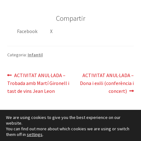
Compartir
Facebook
X
Categoria:
Infantil
Navegació
Entrada
Pròxima
ACTIVITAT ANUL·LADA –
ACTIVITAT ANUL·LADA –
anterior:
entrada:
Trobada amb Martí Gironell i
Dona i exili (conferència i
d'entrades
tast de vins Jean Leon
concert)
We are using cookies to give you the best experience on our
website.
You can find out more about which cookies we are using or switch
them off in
settings
.
Política de cookies
– © CCLuxemburg 2006 - 2026 –