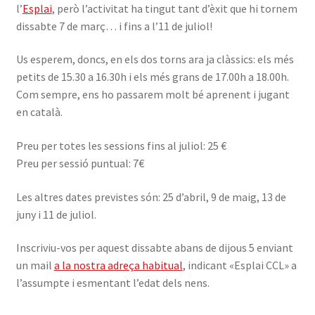
l’
Esplai
, però l’activitat ha tingut tant d’èxit que hi tornem
dissabte 7 de març… i fins a l’11 de juliol!
Us esperem, doncs, en els dos torns ara ja clàssics: els més
petits de 15.30 a 16.30h i els més grans de 17.00h a 18.00h.
Com sempre, ens ho passarem molt bé aprenent i jugant
en català.
Preu per totes les sessions fins al juliol: 25 €
Preu per sessió puntual: 7€
Les altres dates previstes són: 25 d’abril, 9 de maig, 13 de
juny i 11 de juliol.
Inscriviu-vos per aquest dissabte abans de dijous 5 enviant
un mail
a la nostra adreça habitual
, indicant «Esplai CCL» a
l’assumpte i esmentant l’edat dels nens.