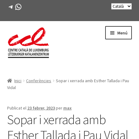
Telegram
WhatsApp
Salta
Vés
Menú
a
al
navegació
contingut
Expande
CONEIX-NOS
el
Inici
Conferències
Sopar i xerrada amb Esther Tallada i Pau
menú
Expande
ACTIVITATS
Vidal
secunda
el
menú
CURSOS
secunda
Publicat el
23 febrer, 2023
per
max
Sopar i xerrada amb
FES-TE SOCI
Esther Tallada i Pau Vidal
LLIBRE