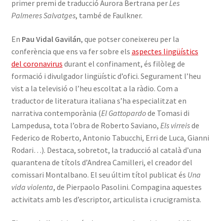
primer premi de traducció Aurora Bertrana per
Les
Palmeres Salvatges
, també de Faulkner.
En
Pau Vidal Gavilán
, que potser coneixereu per la
conferència que ens va fer sobre els
aspectes lingüístics
del coronavirus
durant el confinament, és filòleg de
formació i divulgador lingüístic d’ofici. Segurament l’heu
vist a la televisió o l’heu escoltat a la ràdio. Com a
traductor de literatura italiana s’ha especialitzat en
narrativa contemporània (
El Gattopardo
de Tomasi di
Lampedusa, tota l’obra de Roberto Saviano,
Els virreis
de
Federico de Roberto, Antonio Tabucchi, Erri de Luca, Gianni
Rodari…). Destaca, sobretot, la traducció al català d’una
quarantena de títols d’Andrea Camilleri, el creador del
comissari Montalbano. El seu últim títol publicat és
Una
vida violenta
, de Pierpaolo Pasolini. Compagina aquestes
activitats amb les d’escriptor, articulista i crucigramista.