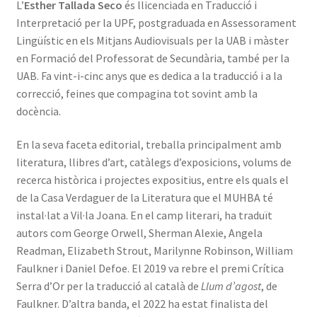
L’
Esther Tallada Seco
és llicenciada en Traducció i
Interpretació per la UPF, postgraduada en Assessorament
Lingüístic en els Mitjans Audiovisuals per la UAB i màster
en Formació del Professorat de Secundària, també per la
UAB. Fa vint-i-cinc anys que es dedica a la traducció i a la
correcció, feines que compagina tot sovint amb la
docència.
En la seva faceta editorial, treballa principalment amb
literatura, llibres d’art, catàlegs d’exposicions, volums de
recerca històrica i projectes expositius, entre els quals el
de la Casa Verdaguer de la Literatura que el MUHBA té
instal·lat a Vil·la Joana. En el camp literari, ha traduït
autors com George Orwell, Sherman Alexie, Angela
Readman, Elizabeth Strout, Marilynne Robinson, William
Faulkner i Daniel Defoe. El 2019 va rebre el premi Crítica
Serra d’Or per la traducció al català de
Llum d’agost
, de
Faulkner. D’altra banda, el 2022 ha estat finalista del