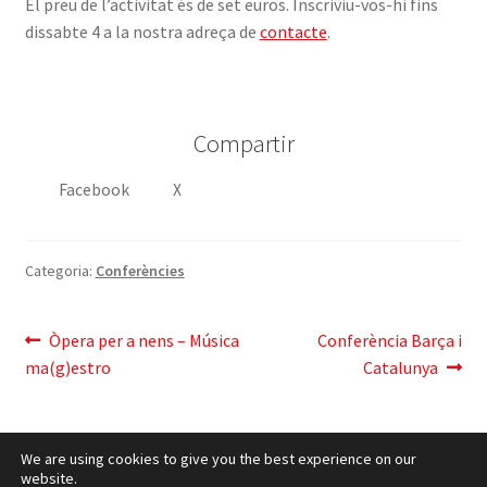
El preu de l’activitat és de set euros. Inscriviu-vos-hi fins
dissabte 4 a la nostra adreça de
contacte
.
Compartir
Facebook
X
Categoria:
Conferències
Navegació
Entrada
Pròxima
Òpera per a nens – Música
Conferència Barça i
anterior:
entrada:
ma(g)estro
Catalunya
d'entrades
We are using cookies to give you the best experience on our
website.