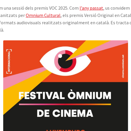
lim una sessió dels premis VOC 2025. Com
l’any passat
, us convidem a
ganitzats per
Omnium Cultural
, els premis Versió Original en Cata
ormats audiovisuals realitzats originalment en català. Es tracta d
là.