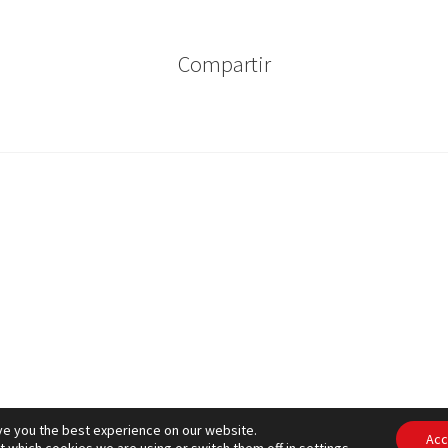
Compartir
ve you the best experience on our website.
ítica de cookies
– © CCLuxemburg 2006 - 2026 –
Política de privac
Acc