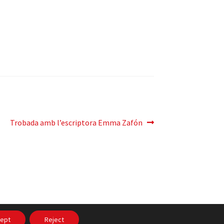
Pròxima
Trobada amb l’escriptora Emma Zafón
entrada:
itat
ept
Reject