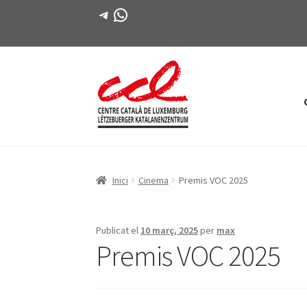
Telegram
WhatsApp
Salta
Vés
a
al
navegació
contingut
Inici
Cinema
Premis VOC 2025
Publicat el
10 març, 2025
per
max
Premis VOC 2025