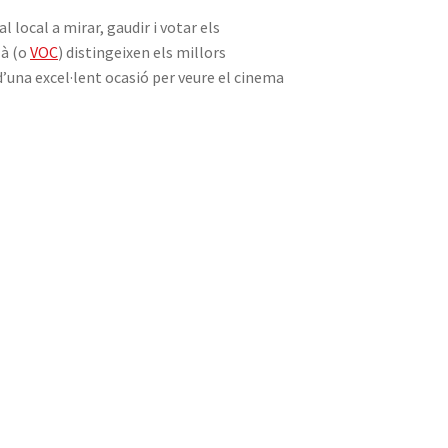
l local a mirar, gaudir i votar els
là (o
VOC
) distingeixen els millors
’una excel·lent ocasió per veure el cinema