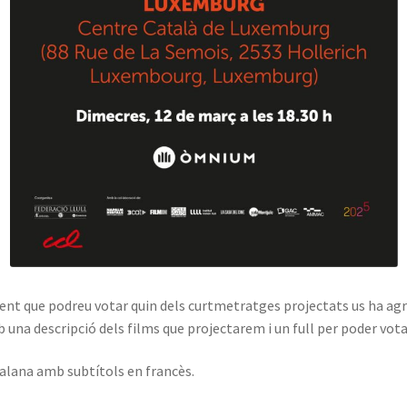
·licient que podreu votar quin dels curtmetratges projectats us ha ag
na descripció dels films que projectarem i un full per poder vota
talana amb subtítols en francès.