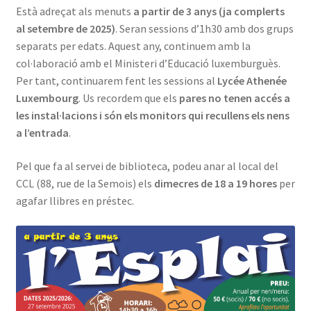
Està adreçat als menuts
a partir de 3 anys (ja complerts
INICIA SESSIÓ
al setembre de 2025)
. Seran sessions d’1h30 amb dos grups
separats per edats. Aquest any, continuem amb la
col·laboració amb el Ministeri d’Educació luxemburguès.
Per tant, continuarem fent les sessions al
Lycée Athenée
Luxembourg
. Us recordem que els
pares no tenen accés a
les instal·lacions i són els monitors qui recullens els nens
a l’entrada
.
Pel que fa al servei de biblioteca, podeu anar al local del
CCL (88, rue de la Semois) els
dimecres de 18 a 19 hores
per
agafar llibres en préstec.