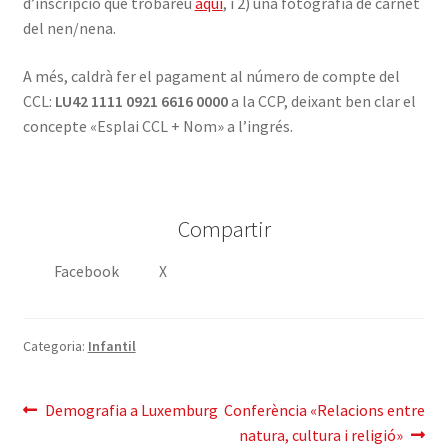
d’inscripció que trobareu
aquí
, i 2) una fotografia de carnet
del nen/nena.
A més, caldrà fer el pagament al número de compte del
CCL:
LU42 1111 0921 6616 0000
a la CCP, deixant ben clar el
concepte «Esplai CCL + Nom» a l’ingrés.
Compartir
Facebook
X
Categoria:
Infantil
Navegació
Entrada
Pròxima
Demografia a Luxemburg
Conferència «Relacions entre
anterior:
entrada:
natura, cultura i religió»