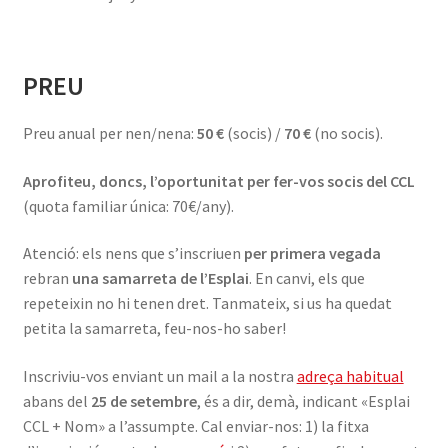
PREU
Preu anual per nen/nena:
50 €
(socis) /
70 €
(no socis).
Aprofiteu, doncs, l’oportunitat per fer-vos socis del CCL
(quota familiar única: 70€/any).
Atenció: els nens que s’inscriuen
per primera vegada
rebran
una samarreta de l’Esplai
. En canvi, els que
repeteixin no hi tenen dret. Tanmateix, si us ha quedat
petita la samarreta, feu-nos-ho saber!
Inscriviu-vos enviant un mail a la nostra
adreça habitual
abans del
25 de setembre
, és a dir, demà, indicant «Esplai
CCL + Nom» a l’assumpte. Cal enviar-nos: 1) la fitxa