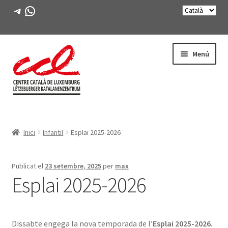
Telegram
WhatsApp
Salta
Vés
Menú
a
al
navegació
contingut
Expande
CONEIX-NOS
el
Inici
Infantil
Esplai 2025-2026
menú
Expande
ACTIVITATS
secunda
el
menú
CURSOS
Publicat el
23 setembre, 2025
per
max
secunda
Esplai 2025-2026
FES-TE SOCI
LLIBRE
Dissabte engega la nova temporada de l’
Esplai 2025-2026.