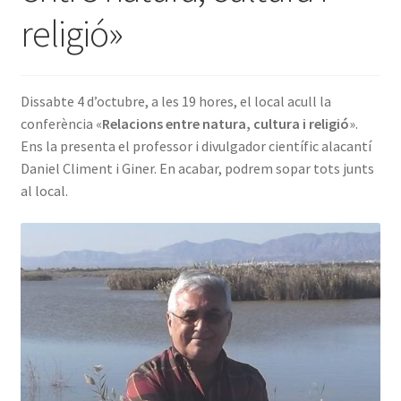
religió»
INICIA SESSIÓ
Dissabte 4 d’octubre, a les 19 hores, el local acull la
conferència «
Relacions entre natura, cultura i religió
».
Ens la presenta el professor i divulgador científic alacantí
Daniel Climent i Giner. En acabar, podrem sopar tots junts
al local.