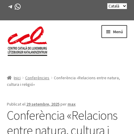
Telegram
WhatsApp
Salta
Vés
Menú
a
al
navegació
contingut
Expande
CONEIX-NOS
el
Inici
Conferències
Conferència «Relacions entre natura,
menú
Expande
ACTIVITATS
cultura i religió»
secunda
el
menú
CURSOS
secunda
Publicat el
29 setembre, 2025
per
max
Conferència «Relacions
FES-TE SOCI
entre natura, cultura i
LLIBRE