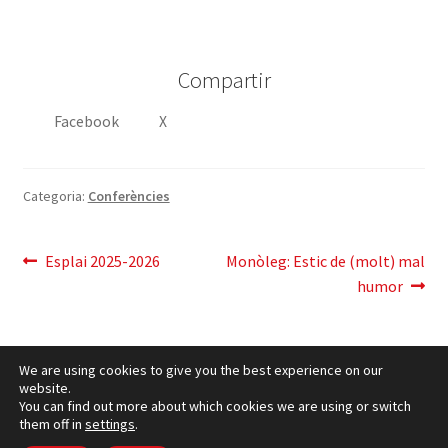
Compartir
Facebook
X
Categoria:
Conferències
Navegació
Entrada
Pròxima
Esplai 2025-2026
Monòleg: Estic de (molt) mal
anterior:
entrada:
humor
d'entrades
We are using cookies to give you the best experience on our
website.
You can find out more about which cookies we are using or switch
them off in
settings
.
Política de cookies
– © CCLuxemburg 2006 - 2026 –