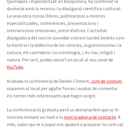
Químiques i especialitzat en Bioquímica, ha combinat la
docència amb la recerca i la divulgació científica i cultural.
La seva obra inclou llibres, publicacions a revistes
especialitzades, conferències, presentacions i
intervencions televisives, entre d’altres. L’activitat
divulgadora del nostre convidat cobreix també àmbits com
la història i la didàctica de les ciències, la gastronomia i la
cultura, els calendaris i la cronologia, i, és clar, religió i
natura. Per cert, podeu veure’l en acció al seu canal de
YouTube
.
Acabada la conferència de Daniel Climent,
com de costum
,
soparem al local per agafar forces i acabar de comentar
els temes més interessants que hagin sorgit.
La conferència és gratuïta però us demanaríem que us hi
inscriviu enviant un mail a la
nostra adreça de contacte
. A
més, saber qui ve a sopar ens ajudarà a preparar-lo com cal.