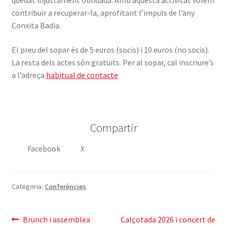
quedat injustament oblidada. Amb aquesta activitat volem
contribuir a recuperar-la, aprofitant l’impuls de l’any
Conxita Badia.
El preu del sopar és de 5 euros (socis) i 10 euros (no socis).
La resta dels actes són gratuïts. Per al sopar, cal inscriure’s
a l’adreça
habitual de contacte
.
Compartir
Facebook
X
Categoria:
Conferències
Navegació
Entrada
Pròxima
Brunch i assemblea
Calçotada 2026 i concert de