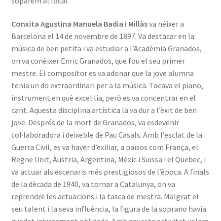
soparem al local.
Conxita Agustina Manuela Badia i Millàs
va néixer a
Barcelona el 14 de novembre de 1897. Va destacar en la
música de ben petita i va estudiar a l’Acadèmia Granados,
on va conèixer Enric Granados, que fou el seu primer
mestre. El compositor es va adonar que la jove alumna
tenia un do extraordinari per a la música. Tocava el piano,
instrument en què excel·lia, però es va concentrar en el
cant. Aquesta disciplina artística la va dur a l’èxit de ben
jove. Després de la mort de Granados, va esdevenir
col·laboradora i deixeble de Pau Casals. Amb l’esclat de la
Guerra Civil, es va haver d’exiliar, a països com França, el
Regne Unit, Àustria, Argentina, Mèxic i Suïssa i el Quebec, i
va actuar als escenaris més prestigiosos de l’època. A finals
de la dècada de 1940, va tornar a Catalunya, on va
reprendre les actuacions i la tasca de mestra. Malgrat el
seu talent i la seva influència, la figura de la soprano havia