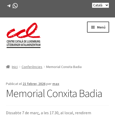
Telegram
WhatsApp
Salta
Vés
Menú
a
al
navegació
contingut
Expande
CONEIX-NOS
el
Inici
Conferències
Memorial Conxita Badia
menú
Expande
ACTIVITATS
secunda
el
menú
CURSOS
Publicat el
21 febrer, 2026
per
max
secunda
Memorial Conxita Badia
FES-TE SOCI
LLIBRE
Dissabte 7 de març, a les 17.30, al local, rendirem