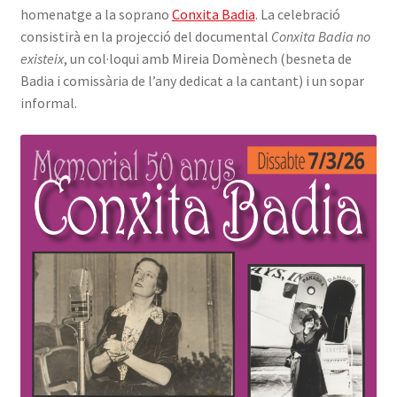
homenatge a la soprano
Conxita Badia
. La celebració
INICIA SESSIÓ
consistirà en la projecció del documental
Conxita Badia no
existeix
, un col·loqui amb Mireia Domènech (besneta de
Badia i comissària de l’any dedicat a la cantant) i un sopar
informal.