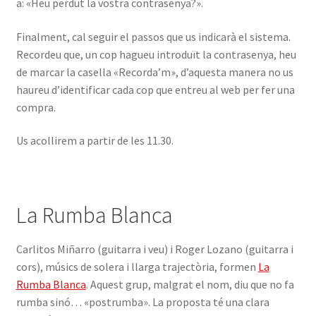
a: «Heu perdut la vostra contrasenya?».
Finalment, cal seguir el passos que us indicarà el sistema.
Recordeu que, un cop hagueu introduït la contrasenya, heu
de marcar la casella «Recorda’m», d’aquesta manera no us
haureu d’identificar cada cop que entreu al web per fer una
compra.
Us acollirem a partir de les 11.30.
La Rumba Blanca
Carlitos Miñarro (guitarra i veu) i Roger Lozano (guitarra i
cors), músics de solera i llarga trajectòria, formen
La
Rumba Blanca
. Aquest grup, malgrat el nom, diu que no fa
rumba sinó… «postrumba». La proposta té una clara