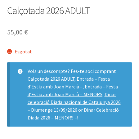
Calçotada 2026 ADULT
55,00
€
Esgotat
Vols un descompte? Fes-te soci comprant
Calçotada 2026 ADULT
,
Entrada – Festa
d’Estiu amb Joan Marcià –
,
Entrada – Festa
d’Estiu amb Joan Marcià – MENORS
,
Dinar
celebració Diada nacional de Catalunya 2026
– Diumenge 13/09/2026
or
Dinar Celebració
Diada 2026 – MENORS –
!