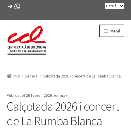
Telegram
WhatsApp
Salta
Vés
Menú
a
al
navegació
contingut
Expande
CONEIX-NOS
el
Inici
General
Calçotada 2026 i concert de La Rumba Blanca
menú
Expande
ACTIVITATS
secunda
el
menú
CURSOS
Publicat el
26 febrer, 2026
per
max
secunda
Calçotada 2026 i concert
FES-TE SOCI
de La Rumba Blanca
LLIBRE