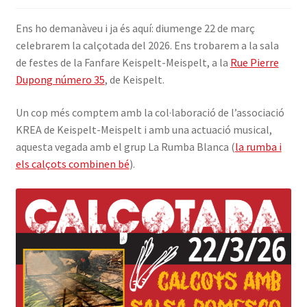
INICIA SESSIÓ
Ens ho demanàveu i ja és aquí: diumenge 22 de març
celebrarem la calçotada del 2026. Ens trobarem a la sala
de festes de la Fanfare Keispelt-Meispelt, a la
Rue Pierre
Dupong número 35
, de Keispelt.
Un cop més comptem amb la col·laboració de l’associació
KREA de Keispelt-Meispelt i amb una actuació musical,
aquesta vegada amb el grup La Rumba Blanca (
la rumba i
els calçots combinen bé
).