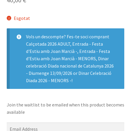
Esgotat
Vols un descompte? Fes-te soci comprant
Calçotada 2026 ADULT
,
Entrada - Festa
d'Estiu amb Joan Marcià -
,
Entrada - Festa
d'Estiu amb Joan Marcià - MENORS
,
Dinar
celebració Diada nacional de Catalunya 2026
- Diumenge 13/09/2026
or
Dinar Celebració
Diada 2026 - MENORS -
!
Join the waitlist to be emailed when this product becomes
available
E