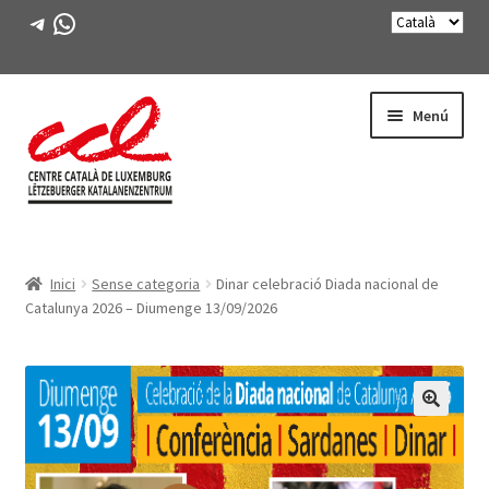
Telegram
WhatsApp
Salta
Vés
Menú
a
al
navegació
contingut
Expande
CONEIX-NOS
el
Inici
Sense categoria
Dinar celebració Diada nacional de
menú
Expande
ACTIVITATS
Catalunya 2026 – Diumenge 13/09/2026
secunda
el
menú
CURSOS
secunda
FES-TE SOCI
🔍
LLIBRE