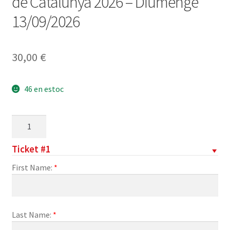
de Catalunya 2026 – Diumenge
13/09/2026
30,00
€
46 en estoc
quantitat
de
Dinar
Ticket #1
celebració
First Name:
*
Diada
nacional
de
Catalunya
Last Name:
*
2026