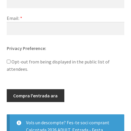
-
Diumenge
Email:
*
13/09/2026
Privacy Preference:
Opt-out from being displayed in the public list of
attendees.
Compra l'entrada ara
Vols un descompte? Fes-te soci comprant
Calçotada 2026 ADULT
,
Entrada - Festa