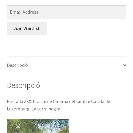
E
n
t
Join Waitlist
e
r
y
o
u
Descripció
r
e
m
Descripció
a
i
Entrada XXXIII Cicle de Cinema del Centre Català de
l
Luxemburg: La terra negra.
a
d
d