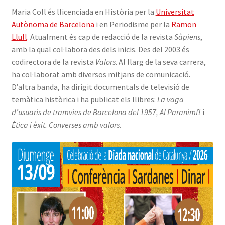
Maria Coll és llicenciada en Història per la
Universitat
Autònoma de Barcelona
i en Periodisme per la
Ramon
Llull
. Atualment és cap de redacció de la revista
Sàpiens
,
amb la qual col·labora des dels inicis. Des del 2003 és
codirectora de la revista
Valors
. Al llarg de la seva carrera,
ha col·laborat amb diversos mitjans de comunicació.
D’altra banda, ha dirigit documentals de televisió de
temàtica històrica i ha publicat els llibres:
La vaga
d’usuaris de tramvies de Barcelona del 1957,
Al Paranimf!
i
Ètica i èxit. Converses amb valors.