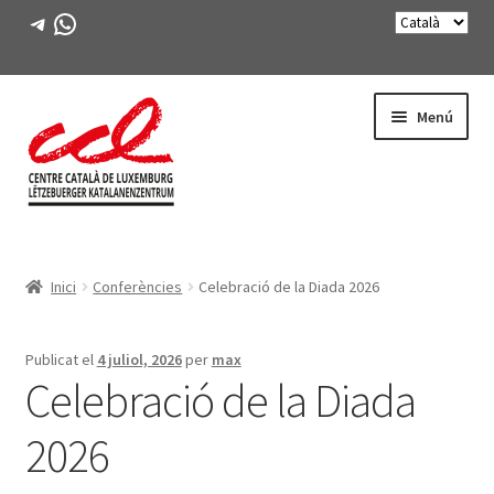
Telegram
WhatsApp
Salta
Vés
Menú
a
al
navegació
contingut
Expande
CONEIX-NOS
el
Inici
Conferències
Celebració de la Diada 2026
menú
Expande
ACTIVITATS
secunda
el
menú
CURSOS
Publicat el
4 juliol, 2026
per
max
secunda
Celebració de la Diada
FES-TE SOCI
2026
LLIBRE