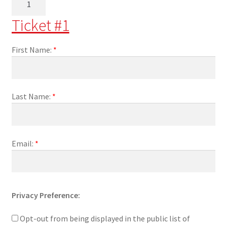
de
Ticket #1
Dinar
Celebració
Diada
First Name:
*
2026
–
MENORS
Last Name:
*
-
Email:
*
Privacy Preference:
Opt-out from being displayed in the public list of