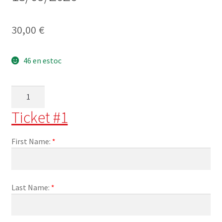
30,00
€
46 en estoc
quantitat
de
Ticket #1
Dinar
celebració
Diada
First Name:
*
nacional
de
Catalunya
Last Name:
*
2026
–
Diumenge