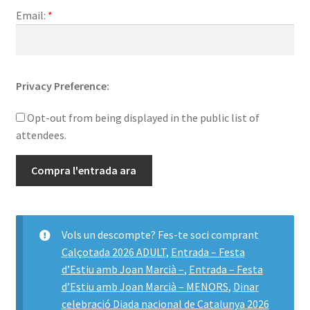
13/09/2026
Email:
*
Privacy Preference:
Opt-out from being displayed in the public list of
attendees.
Compra l'entrada ara
Vols un descompte? Fes-te soci comprant
Calçotada 2026 ADULT
,
Entrada – Festa
d’Estiu amb Joan Marcià –
,
Entrada – Festa
d’Estiu amb Joan Marcià – MENORS
,
Dinar
celebració Diada nacional de Catalunya 2026