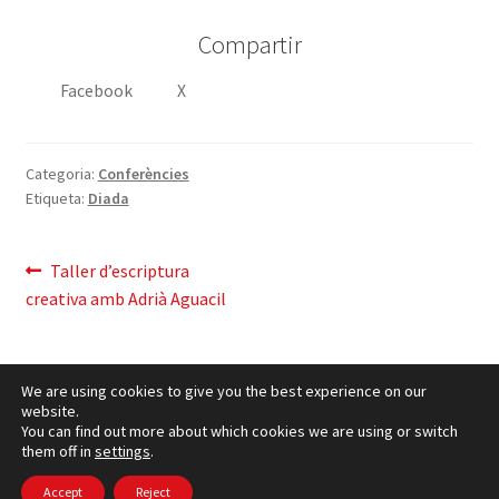
Compartir
Facebook
X
Categoria:
Conferències
Etiqueta:
Diada
Navegació
Entrada
Taller d’escriptura
anterior:
creativa amb Adrià Aguacil
d'entrades
We are using cookies to give you the best experience on our
website.
You can find out more about which cookies we are using or switch
them off in
settings
.
Política de cookies
– © CCLuxemburg 2006 - 2026 –
Política de privacitat
Accept
Reject