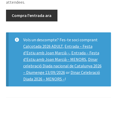
attendees.
Compra l'entrada ara
Vols un descompte? Fes-te soci comprant
Calçotada 2026 ADULT
,
Entrada – Festa
d’Estiu amb Joan Marcià –
,
Entrada – Festa
d’Estiu amb Joan Marcià – MENORS
,
Dinar
celebració Diada nacional de Catalunya 2026
– Diumenge 13/09/2026
or
Dinar Celebració
Diada 2026 – MENORS –
!