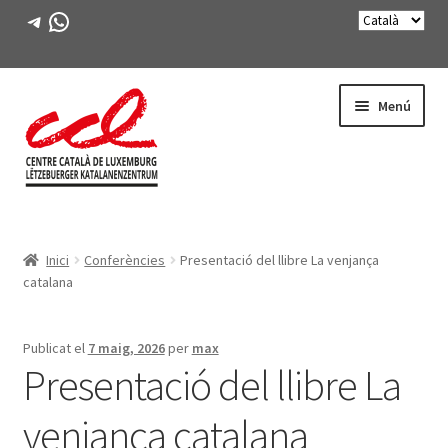
Telegram
WhatsApp
Salta
Vés
Menú
a
al
navegació
contingut
Expande
CONEIX-NOS
el
Inici
Conferències
Presentació del llibre La venjança
menú
Expande
ACTIVITATS
catalana
secunda
el
menú
CURSOS
secunda
Publicat el
7 maig, 2026
per
max
Presentació del llibre La
FES-TE SOCI
venjança catalana
LLIBRE