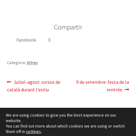
Compartir
Facebook
X
Categoria:
Altres
Navegació
Entrada
Pròxima
Juliol-agost: cursos de
9 de setembre: festa de la
anterior:
entrada:
català durant l'estiu
rentrée
d'entrades
We are using cookies to give you the best experience on our
website.
You can find out more about which cookies we are using or switch
them off in
settings
.
Política de cookies
– © CCLuxemburg 2006 - 2026 –