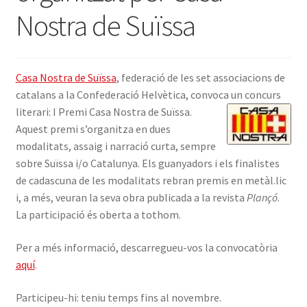
Nostra de Suïssa
INICIA SESSIÓ
Casa Nostra de Suïssa
, federació de les set associacions de
catalans a la Confederació Helvètica, convoca un concurs
literari:
I Premi Casa Nostra de Suïssa.
Aquest premi s’organitza en dues
modalitats, assaig i narració curta, sempre
sobre Suïssa i/o Catalunya. Els guanyadors i els finalistes
de cadascuna de les modalitats rebran premis en metàl.lic
i, a més, veuran la seva obra publicada a la revista
Plançó
.
La participació és oberta a tothom.
Per a més informació, descarregueu-vos la convocatòria
aquí
.
Participeu-hi: teniu temps fins al novembre.