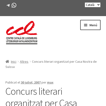
Telegram
WhatsApp
Salta
Vés
Menú
a
al
navegació
contingut
Expande
CONEIX-NOS
el
Inici
Altres
Concurs literari organitzat per Casa Nostra de
menú
Expande
ACTIVITATS
Suïssa
secunda
el
menú
CURSOS
secunda
Publicat el
30 juliol, 2007
per
max
Concurs literari
FES-TE SOCI
organitzat per Casa
LLIBRE