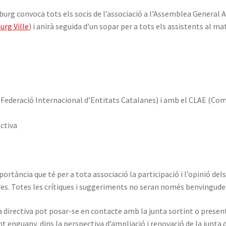
burg convoca tots els socis de l’associació a l’Assemblea General A
urg Ville
) i anirà seguida d’un sopar per a tots els assistents al ma
(Federació Internacional d’Entitats Catalanes) i amb el CLAE (Comi
ectiva
ortància que té per a tota associació la participació i l’opinió de
tures. Totes les crítiques i suggeriments no seran només benvingud
 directiva pot posar-se en contacte amb la junta sortint o present
enguany, dins la perspectiva d’ampliació i renovació de la junta d