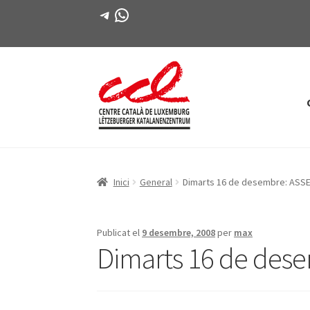
Telegram
WhatsApp
Salta
Vés
a
al
navegació
contingut
Inici
General
Dimarts 16 de desembre: AS
Publicat el
9 desembre, 2008
per
max
Dimarts 16 de de