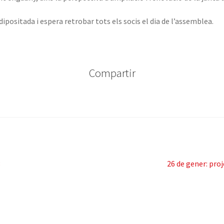
dipositada i espera retrobar tots els socis el dia de l’assemblea.
Compartir
Pròxima
8
26 de gener: proj
entrada: