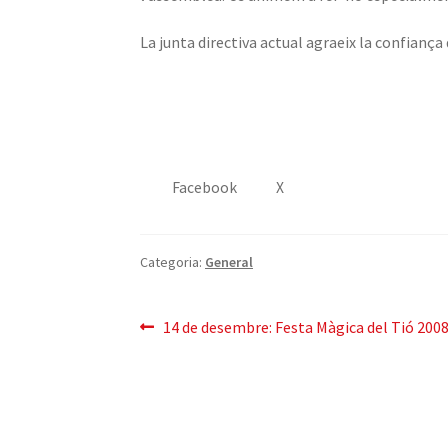
La junta directiva actual agraeix la confiança 
Facebook
X
Categoria:
General
Navegació
Entrada
14 de desembre: Festa Màgica del Tió 200
anterior:
d'entrades