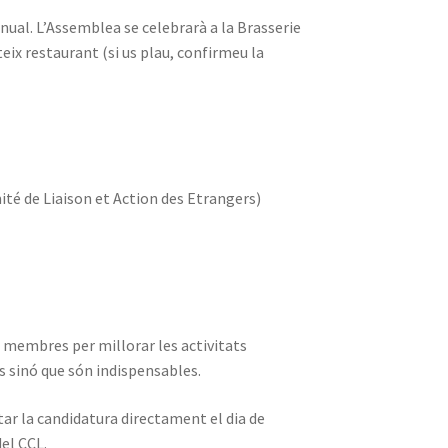
nual. L’Assemblea se celebrarà a la Brasserie
teix restaurant (si us plau, confirmeu la
té de Liaison et Action des Etrangers)
ls membres per millorar les activitats
es sinó que són indispensables.
ar la candidatura directament el dia de
el CCL.