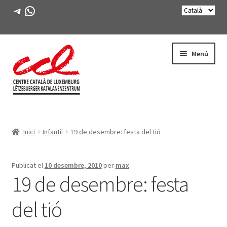
Telegram
WhatsApp
Salta
Vés
Menú
a
al
navegació
contingut
Expande
CONEIX-NOS
el
Inici
Infantil
19 de desembre: festa del tió
menú
Expande
ACTIVITATS
secunda
el
menú
CURSOS
Publicat el
10 desembre, 2010
per
max
secunda
19 de desembre: festa
FES-TE SOCI
del tió
LLIBRE