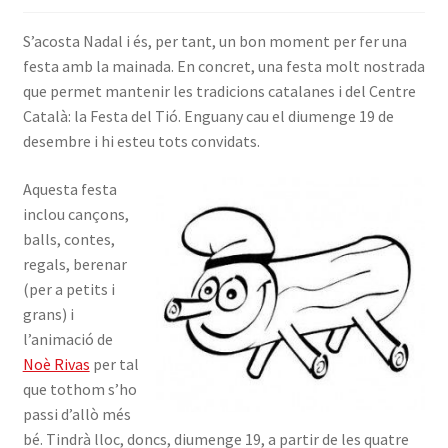
INICIA SESSIÓ
S’acosta Nadal i és, per tant, un bon moment per fer una
festa amb la mainada. En concret, una festa molt nostrada
que permet mantenir les tradicions catalanes i del Centre
Català: la Festa del Tió. Enguany cau el diumenge 19 de
desembre i hi esteu tots convidats.
Aquesta festa
inclou cançons,
balls, contes,
regals, berenar
(per a petits i
grans) i
l’animació de
Noè Rivas
per tal
que tothom s’ho
passi d’allò més
bé. Tindrà lloc, doncs, diumenge 19, a partir de les quatre