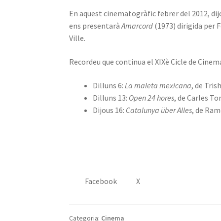
En aquest cinematogràfic febrer del 2012, dijo
ens presentarà
Amarcord
(1973) dirigida per 
Ville.
Recordeu que continua el XIXè Cicle de Cinema
Dilluns 6:
La maleta mexicana
, de Trish
Dilluns 13:
Open 24 hores
, de Carles To
Dijous 16:
Catalunya über Alles
, de Ram
Facebook
X
Categoria:
Cinema