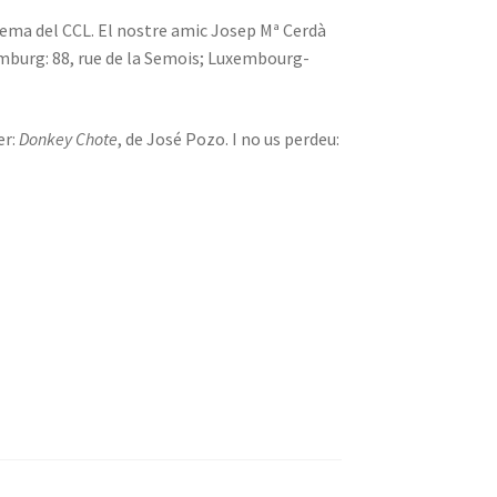
inema del CCL. El nostre amic Josep Mª Cerdà
xemburg: 88, rue de la Semois; Luxembourg-
er:
Donkey Chote
, de José Pozo. I no us perdeu: