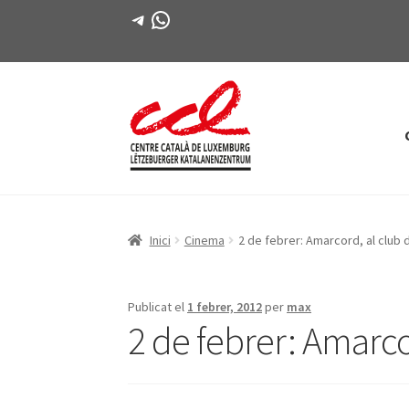
Telegram
WhatsApp
Salta
Vés
a
al
navegació
contingut
Inici
Cinema
2 de febrer: Amarcord, al club
Publicat el
1 febrer, 2012
per
max
2 de febrer: Amarco