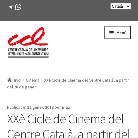
Telegram
WhatsApp
Salta
Vés
Menú
a
al
navegació
contingut
Expande
CONEIX-NOS
el
Inici
Cinema
XXè Cicle de Cinema del Centre Català, a partir
menú
Expande
ACTIVITATS
del 28 de gener
secunda
el
menú
CURSOS
secunda
Publicat el
22 gener, 2013
per
max
XXè Cicle de Cinema del
FES-TE SOCI
Centre Català, a partir del
LLIBRE