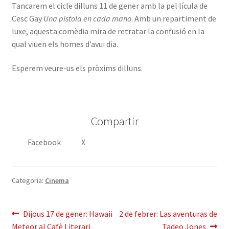
Tancarem el cicle dilluns 11 de gener amb la pel·lícula de
Cesc Gay
Una pistola en cada mano
. Amb un repartiment de
luxe, aquesta comèdia mira de retratar la confusió en la
qual viuen els homes d’avui dia.
Esperem veure-us els pròxims dilluns.
Compartir
Facebook
X
Categoria:
Cinema
Navegació
Entrada
Pròxima
Dijous 17 de gener: Hawaii
2 de febrer: Las aventuras de
anterior:
entrada:
Meteor al Cafè Literari
Tadeo Jones