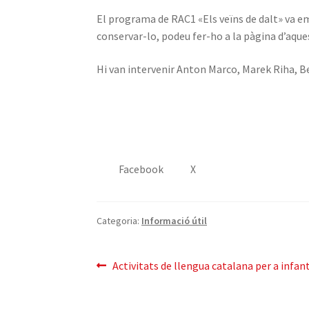
El programa de RAC1 «Els veïns de dalt» va eme
conservar-lo, podeu fer-ho a la pàgina d’aqu
Hi van intervenir Anton Marco, Marek Riha, B
Facebook
X
Categoria:
Informació útil
Navegació
Entrada
Activitats de llengua catalana per a infan
anterior:
d'entrades