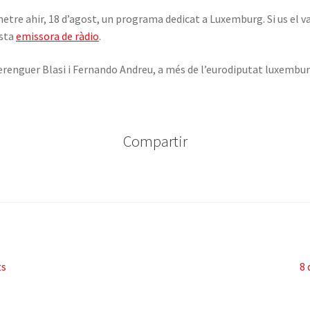
tre ahir, 18 d’agost, un programa dedicat a Luxemburg. Si us el vau
esta
emissora de ràdio
.
erenguer Blasi i Fernando Andreu, a més de l’eurodiputat luxembu
Compartir
P
ts
8 
en