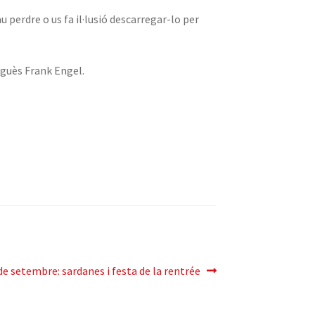
 perdre o us fa il·lusió descarregar-lo per
rguès Frank Engel.
ròxima
de setembre: sardanes i festa de la rentrée
trada: