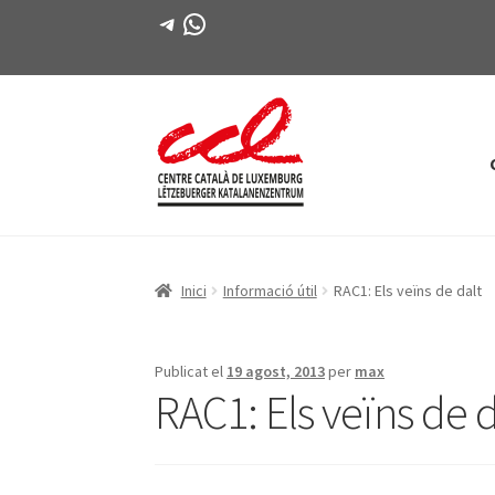
Telegram
WhatsApp
Salta
Vés
a
al
navegació
contingut
Inici
Informació útil
RAC1: Els veïns de dalt
Publicat el
19 agost, 2013
per
max
RAC1: Els veïns de d