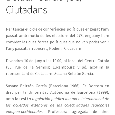
Ciutadans
INICIA SESSIÓ
Per tancar el cicle de conferències polítiques engegat l’any
passat amb motiu de les eleccions del 27S, enguany hem
convidat les dues forces polítiques que no van poder venir
l’any passat; en concret, Podem i Ciutadans.
Divendres 10 de juny a les 19.00, al local del Centre Català
(88, rue de la Semois; Luxembourg ville), acollim la
representant de Ciutadans, Susana Beltrán García.
Susana Beltrán García (Barcelona 1966), És Doctora en
dret per la Universitat Autònoma de Barcelona (1999),
amb la tesi
La regulación jurídica interna e internacional de
los acuerdos exteriores de las colectividades regionales
europeo-occidentales
. Professora agregada de dret