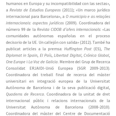
humanos en Europa y su incompatibilidad con las sectas»,
a
Revista de Estudios Europeos
(2011); «Un marco jurídico
internacional para Barcelona», a
O municipio e as relaçóes
internacionais: aspectos jurídicos
(2009). Coordinadora del
número 99 de la
Revista CIDOB d’afers internacionals
: «Las
comunidades autónomas españolas en el proceso
decisorio de la UE. Un callejón con salida» (2012). També ha
publicat articles a la premsa:
Huffington Post
(ES),
The
Diplomat in Spain
,
El País
,
Libertad Digital
,
Crónica Global
,
One Europe
i
La Voz de Galicia
. Membre del Grup de Recerca
Consolidat ERJAIDI-Unió Europea (SGR 2009-2013).
Coordinadora del treball final de recerca del màster
universitari en integració europea de la Universitat
Autònoma de Barcelona i de la seva publicació digital,
Quaderns de Recerca
. Coordinadora de la unitat de dret
internacional públic i relacions internacionals de la
Universitat Autònoma de Barcelona (2008-2010).
Coordinadora del màster del Centre de Documentació