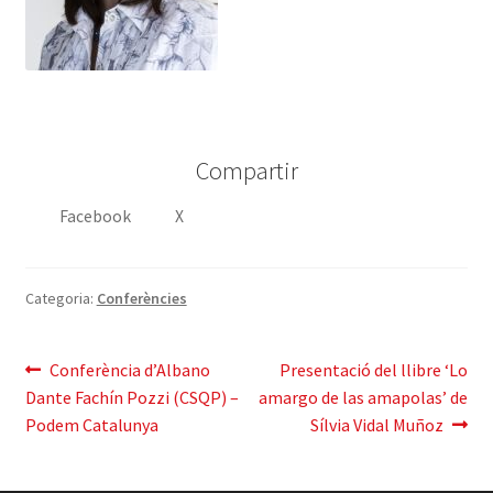
Compartir
Facebook
X
Categoria:
Conferències
Navegació
Entrada
Pròxima
Conferència d’Albano
Presentació del llibre ‘Lo
anterior:
entrada:
Dante Fachín Pozzi (CSQP) –
amargo de las amapolas’ de
d'entrades
Podem Catalunya
Sílvia Vidal Muñoz