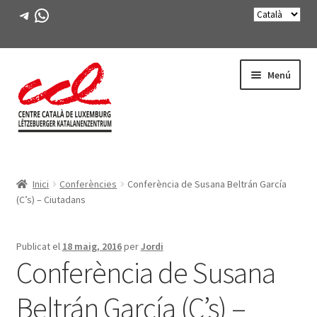
Telegram
WhatsApp
Salta
Vés
Menú
a
al
navegació
contingut
Expande
CONEIX-NOS
el
Inici
Conferències
Conferència de Susana Beltrán García
menú
Expande
ACTIVITATS
(C’s) – Ciutadans
secunda
el
menú
CURSOS
secunda
Publicat el
18 maig, 2016
per
Jordi
Conferència de Susana
FES-TE SOCI
Beltrán García (C’s) –
LLIBRE