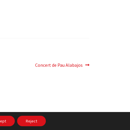
Pròxima
Concert de Pau Alabajos
entrada:
itat
ept
Reject