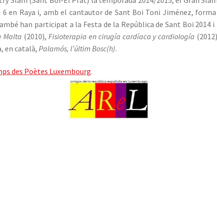
 6 en Raya i, amb el cantautor de Sant Boi Toni Jiménez, forma u
mbé han participat a la Festa de la República de Sant Boi 2014 i 
e Malta
(2010),
Fisioterapia en cirugía cardíaca y cardiología
(2012)
à, en català,
Palamós, l’últim Bosc(h)
.
mps des Poètes Luxembourg
.