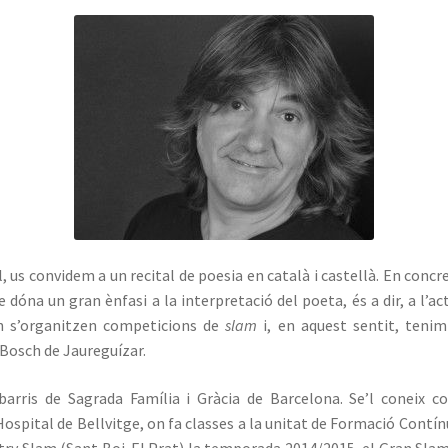
, us convidem a un recital de poesia en català i castellà. En concr
 dóna un gran ènfasi a la interpretació del poeta, és a dir, a l’ac
n s’organitzen competicions de
slam
i, en aquest sentit, tenim
Bosch de Jaureguízar.
barris de Sagrada Família i Gràcia de Barcelona. Se’l coneix 
Hospital de Bellvitge, on fa classes a la unitat de Formació Contínu
oetry Slam (Sant Boi-El Prat) la temporada 2014/2015, el Gran Sla