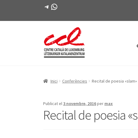
Telegram
WhatsApp
Salta
Vés
a
al
navegació
contingut
Inici
Conferències
Recital de poesia «slam
Publicat el
3 novembre, 2016
per
max
Recital de poesia 