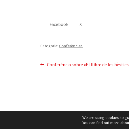
Facebook
X
Categoria:
Conferències
Navegació
Entrada
Conferència sobre «El llibre de les bèstie
anterior:
d'entrades
We are using cookies to gi
Pol
You can find out more abou