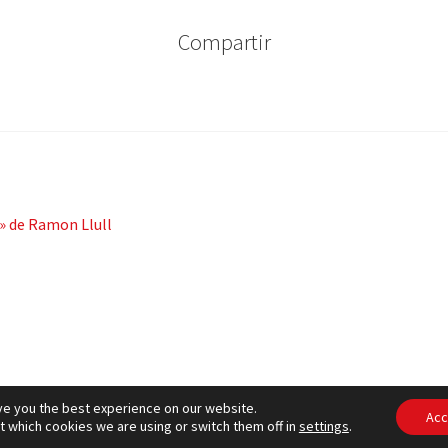
Compartir
s» de Ramon Llull
ve you the best experience on our website.
ítica de cookies
– © CCLuxemburg 2006 - 2026 –
Política de privac
Acc
t which cookies we are using or switch them off in
settings
.