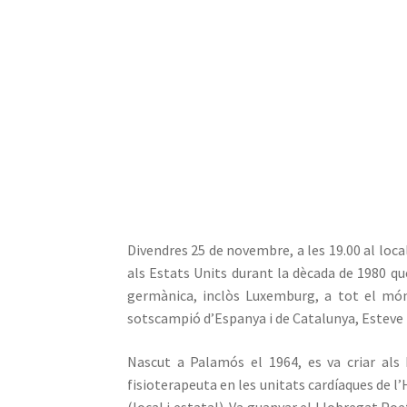
Divendres 25 de novembre, a les 19.00 al local
als Estats Units durant la dècada de 1980 que
germànica, inclòs Luxemburg, a tot el mó
sotscampió d’Espanya i de Catalunya, Esteve 
Nascut a Palamós el 1964, es va criar als 
fisioterapeuta en les unitats cardíaques de l’
(local i estatal). Va guanyar el Llobregat P