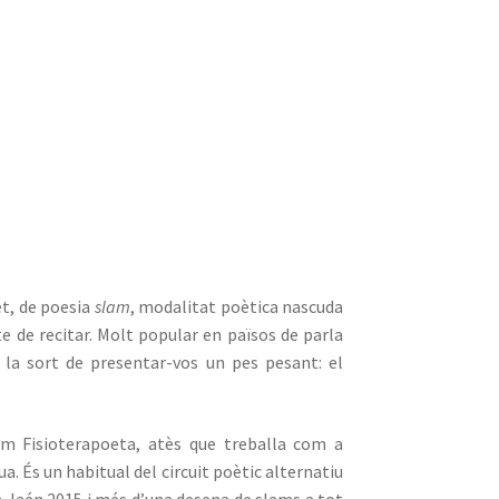
et, de poesia
slam
, modalitat poètica nascuda
te de recitar. Molt popular en països de parla
 la sort de presentar-vos un pes pesant: el
com Fisioterapoeta, atès que treballa com a
a. És un habitual del circuit poètic alternatiu
m Jaén 2015 i més d’una desena de slams a tot