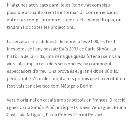
hi algunes activitats paral·leles (tan aviat com sigui
possible actualitzarem la informació). Com en edicions
anteriors comptem amb el suport del cinema Utopia, on
tindran lloc totes les projeccions.
La tercera cinta, dilluns 5 de febrer a les 21.00, és l’èxit
inesperat de l’any passat:
Estiu 1993
de Carla Simón. La
història de la Frida, una nena que queda òrfena i se’n va a
viure al camp, a casa dels seus oncles, ha commogut
espectadors d’arreu. Una prova és el gran èxit de públic,
però també s’han de comptar els premis que ha recollit en
festivals tan diversos com Málaga o Berlín.
Versió original en català amb subtítols en francès. Direcció
i guió: Carla Simón Pipó; intèrprets: David Verdaguer, Bruna
Cusí, Laia Artigues, Paula Robles i Fermí Reixach.