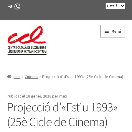
Telegram
WhatsApp
Salta
Vés
Menú
a
al
navegació
contingut
Expande
CONEIX-NOS
el
Inici
Cinema
Projecció d’«Estiu 1993» (25è Cicle de Cinema)
menú
Expande
ACTIVITATS
secunda
el
menú
CURSOS
Publicat el
18 gener, 2018
per
max
secunda
Projecció d’«Estiu 1993»
FES-TE SOCI
(25è Cicle de Cinema)
LLIBRE