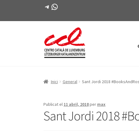
Telegram
WhatsApp
Salta
Vés
a
al
navegació
contingut
Inici
General
Sant Jordi 2018 #BooksAndRo
Publicat el
11 abril, 2018
per
max
Sant Jordi 2018 #