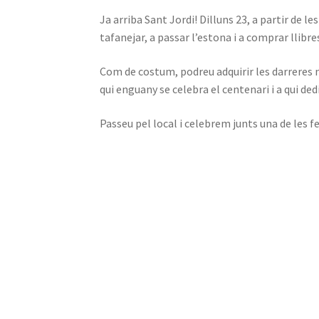
Ja arriba Sant Jordi! Dilluns 23, a partir de le
tafanejar, a passar l’estona i a comprar llibres
Com de costum, podreu adquirir les darreres no
qui enguany se celebra el centenari i a qui d
Passeu pel local i celebrem junts una de les 