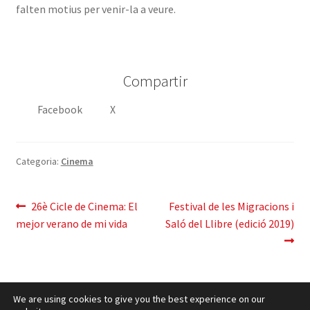
falten motius per venir-la a veure.
Compartir
Facebook
X
Categoria:
Cinema
Navegació
Entrada
Pròxima
26è Cicle de Cinema: El
Festival de les Migracions i
anterior:
entrada:
mejor verano de mi vida
Saló del Llibre (edició 2019)
d'entrades
We are using cookies to give you the best experience on our