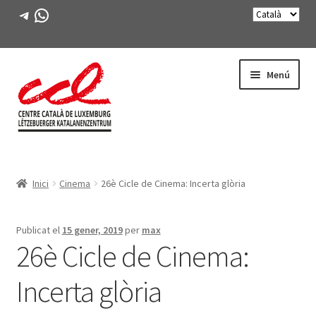
Telegram
WhatsApp
Salta
Vés
Menú
a
al
navegació
contingut
Expande
CONEIX-NOS
el
Inici
Cinema
26è Cicle de Cinema: Incerta glòria
menú
Expande
ACTIVITATS
secunda
el
menú
CURSOS
Publicat el
15 gener, 2019
per
max
secunda
26è Cicle de Cinema:
FES-TE SOCI
Incerta glòria
LLIBRE