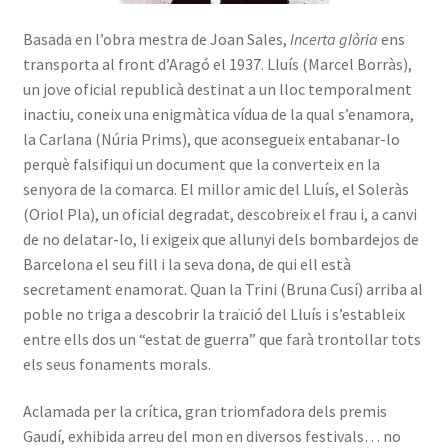
Basada en l’obra mestra de Joan Sales,
Incerta glòria
ens
transporta al front d’Aragó el 1937. Lluís (Marcel Borràs),
un jove oficial republicà destinat a un lloc temporalment
inactiu, coneix una enigmàtica vídua de la qual s’enamora,
la Carlana (Núria Prims), que aconsegueix entabanar-lo
perquè falsifiqui un document que la converteix en la
senyora de la comarca. El millor amic del Lluís, el Soleràs
(Oriol Pla), un oficial degradat, descobreix el frau i, a canvi
de no delatar-lo, li exigeix que allunyi dels bombardejos de
Barcelona el seu fill i la seva dona, de qui ell està
secretament enamorat. Quan la Trini (Bruna Cusí) arriba al
poble no triga a descobrir la traïció del Lluís i s’estableix
entre ells dos un “estat de guerra” que farà trontollar tots
els seus fonaments morals.
Aclamada per la crítica, gran triomfadora dels premis
Gaudí, exhibida arreu del mon en diversos festivals… no