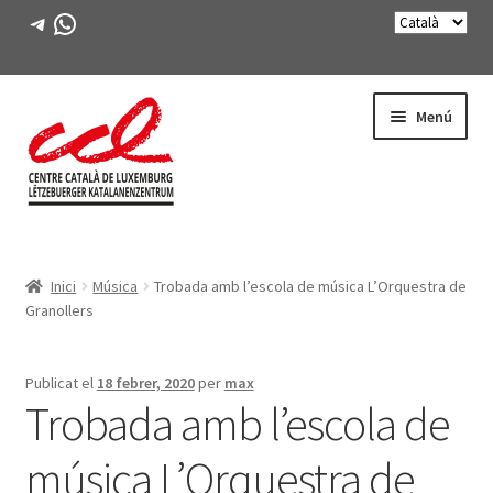
Telegram
WhatsApp
Salta
Vés
Menú
a
al
navegació
contingut
Expande
CONEIX-NOS
el
Inici
Música
Trobada amb l’escola de música L’Orquestra de
menú
Expande
ACTIVITATS
Granollers
secunda
el
menú
CURSOS
secunda
Publicat el
18 febrer, 2020
per
max
Trobada amb l’escola de
FES-TE SOCI
música L’Orquestra de
LLIBRE