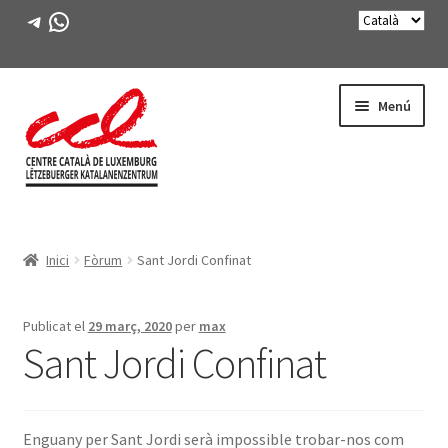
Telegram
WhatsApp
Salta
Vés
Menú
a
al
navegació
contingut
Expande
CONEIX-NOS
el
Inici
Fòrum
Sant Jordi Confinat
menú
Expande
ACTIVITATS
secunda
el
menú
CURSOS
Publicat el
29 març, 2020
per
max
secunda
Sant Jordi Confinat
FES-TE SOCI
LLIBRE
Enguany per Sant Jordi serà impossible trobar-nos com