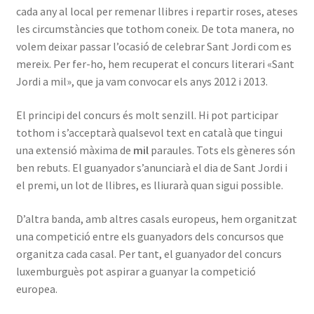
cada any al local per remenar llibres i repartir roses, ateses
INICIA SESSIÓ
les circumstàncies que tothom coneix. De tota manera, no
volem deixar passar l’ocasió de celebrar Sant Jordi com es
mereix. Per fer-ho, hem recuperat el concurs literari «Sant
Jordi a mil», que ja vam convocar els anys 2012 i 2013.
El principi del concurs és molt senzill. Hi pot participar
tothom i s’acceptarà qualsevol text en català que tingui
una extensió màxima de
mil
paraules. Tots els gèneres són
ben rebuts. El guanyador s’anunciarà el dia de Sant Jordi i
el premi, un lot de llibres, es lliurarà quan sigui possible.
D’altra banda, amb altres casals europeus, hem organitzat
una competició entre els guanyadors dels concursos que
organitza cada casal. Per tant, el guanyador del concurs
luxemburguès pot aspirar a guanyar la competició
europea.