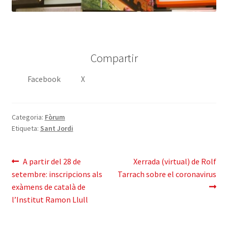
Compartir
Facebook
X
Categoria:
Fòrum
Etiqueta:
Sant Jordi
Navegació
Entrada
Pròxima
A partir del 28 de
Xerrada (virtual) de Rolf
anterior:
entrada:
setembre: inscripcions als
Tarrach sobre el coronavirus
d'entrades
exàmens de català de
l’Institut Ramon Llull