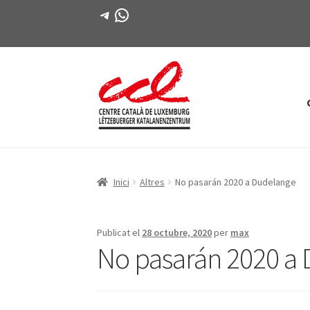
Telegram
WhatsApp
Salta
Vés
a
al
navegació
contingut
Inici
Altres
No pasarán 2020 a Dudelange
Publicat el
28 octubre, 2020
per
max
No pasarán 2020 a