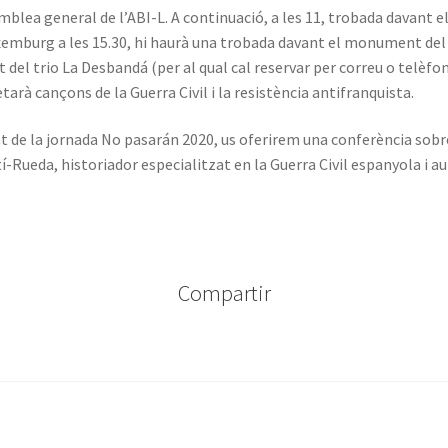
mblea general de l’ABI-L. A continuació, a les 11, trobada davant
xemburg a les 15.30, hi haurà una trobada davant el monument del r
 del trio La Desbandá (per al qual cal reservar per correu o telèfo
arà cançons de la Guerra Civil i la resistència antifranquista.
de la jornada No pasarán 2020, us oferirem una conferència sobre 
Rueda, historiador especialitzat en la Guerra Civil espanyola i aut
Compartir