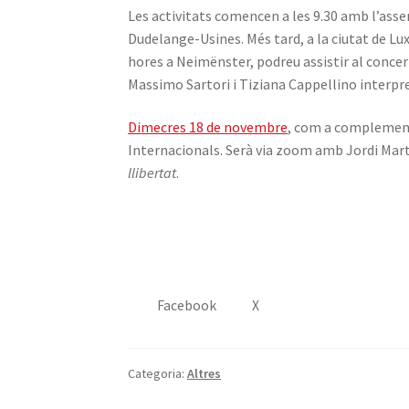
Les activitats comencen a les 9.30 amb l’asse
Dudelange-Usines. Més tard, a la ciutat de Lu
hores a Neimënster, podreu assistir al concert
Massimo Sartori i Tiziana Cappellino interpret
Dimecres 18 de novembre
, com a complement 
Internacionals. Serà via zoom amb Jordi Martí-
llibertat
.
Facebook
X
Categoria:
Altres