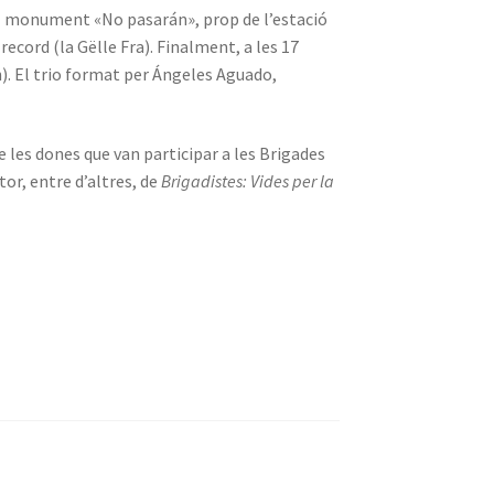
 el monument «No pasarán», prop de l’estació
ecord (la Gëlle Fra). Finalment, a les 17
n). El trio format per Ángeles Aguado,
les dones que van participar a les Brigades
or, entre d’altres, de
Brigadistes: Vides per la