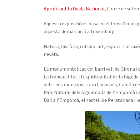
Aprofitant la Diada Nacional
, l’onze de sete
Aquesta exposició es basa en el fons d’imatg
aquesta demarcació a Luxemburg.
Natura, història, cultura, art, esport. Tot ai
nevats.
La monumentalitat del barri vell de Girona i 
La tranquil·litat i l’espiritualitat de la faged
dels seus municipis, com Cadaqués, Calella de 
Parc Natural dels Aiguamolls de l’Empordà i a
Dalí a l’Empordà, el castell de Peratallada i