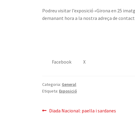
Podreu visitar l’exposició «Girona en 25 imatg
demanant hora a la nostra adreça de contact
Facebook
X
Categoria:
General
Etiqueta:
Exposició
Navegació
Entrada
Diada Nacional: paella i sardanes
anterior:
d'entrades