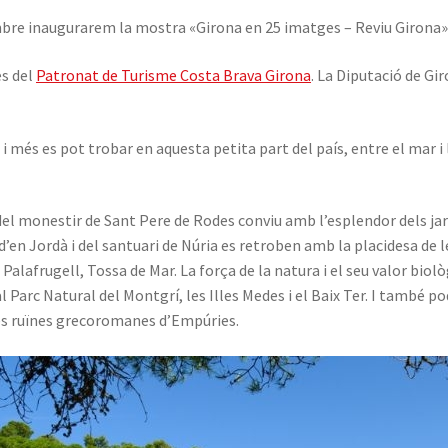
mbre inaugurarem la mostra «Girona en 25 imatges – Reviu Girona»
es del
Patronat de Turisme Costa Brava Girona
. La Diputació de Gir
xò i més es pot trobar en aquesta petita part del país, entre el mar
del monestir de Sant Pere de Rodes conviu amb l’esplendor dels jar
a d’en Jordà i del santuari de Núria es retroben amb la placidesa de l
Palafrugell, Tossa de Mar. La força de la natura i el seu valor biol
l Parc Natural del Montgrí, les Illes Medes i el Baix Ter. I tamb
 les ruïnes grecoromanes d’Empúries.