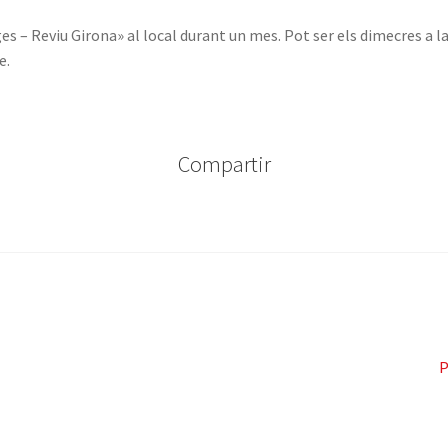
es – Reviu Girona» al local durant un mes. Pot ser els dimecres a la
e.
Compartir
P
P
e