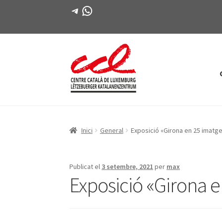
Telegram
WhatsApp
Salta
Vés
a
al
navegació
contingut
Inici
General
Exposició «Girona en 25 imatge
Publicat el
3 setembre, 2021
per
max
Exposició «Girona e