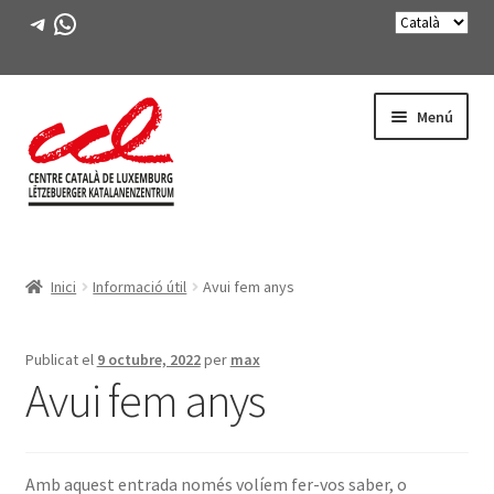
Telegram
WhatsApp
Salta
Vés
Menú
a
al
navegació
contingut
Expande
CONEIX-NOS
el
Inici
Informació útil
Avui fem anys
menú
Expande
ACTIVITATS
secunda
el
menú
CURSOS
Publicat el
9 octubre, 2022
per
max
secunda
Avui fem anys
FES-TE SOCI
LLIBRE
Amb aquest entrada només volíem fer-vos saber, o