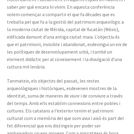
saber per què encara hi vivim. En aquesta conferència
volem començar a compartir el que fa dècades que es
treballa pel que fa a la gestió del patrimoni arqueològic a
la moderna ciutat de Mérida, capital de Yucatán (Mèxic),
edificada damunt d’una antiga ciutat maia. L’objectiu és
que el patrimoni, invisible i abandonat, esdevingui un eix de
les polítiques de desenvolupament urbà, i també un
element didàctic per al coneixement i la divulgació d’una
cultura mil·lenària.
Tanmateix, els objectes del passat, les restes
arqueològiques i històriques, esdevenen mostres de la
identitat, suma de maneres de viure i de conviure a través
del temps. Amb ells establim connexions entre pobles i
cultures. Els catalans a l’exterior tenim el patrimoni
cultural com a memòria del que som avui i això és part del
fet diferencial que ens distingeix per poder ser
ambaixadors on ens movem. Com a missatgers és hora