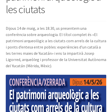
les ciutats
INICIA SESSIÓ
Dijous 14 de maig, a les 18.30, us presentem una
conferència sobre arqueologia. El títol complet és «El
patrimoni arqueològic a les ciutats com arrels de la cultura
i ponts d’entesa entre pobles: experiències d’un català a
les terres maies de Yucatán» i ens la impartirà Josep
Ligorred, arqueòleg i professor de la Universitat Autònoma
del Yucatán (Mèrida, Mèxic).