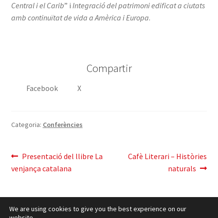
Central i el Carib
” i
Integració del patrimoni edificat a ciutats
amb continuïtat de vida a Amèrica i Europa
.
Compartir
Facebook
X
Categoria:
Conferències
Navegació
Entrada
Pròxima
Presentació del llibre La
Cafè Literari – Històries
anterior:
entrada:
venjança catalana
naturals
d'entrades
We are using cookies to give you the best experience on our
website.