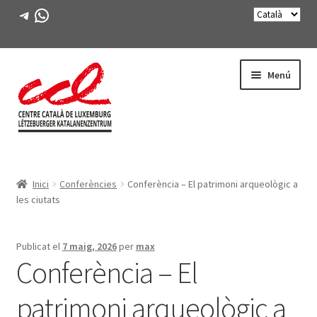
Telegram
WhatsApp
Salta
Vés
Menú
a
al
navegació
contingut
Expande
CONEIX-NOS
el
Inici
Conferències
Conferència – El patrimoni arqueològic a
menú
Expande
ACTIVITATS
les ciutats
secunda
el
menú
CURSOS
secunda
Publicat el
7 maig, 2026
per
max
Conferència – El
FES-TE SOCI
patrimoni arqueològic a
LLIBRE