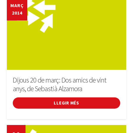
Informació útil
MARÇ
2014
Música
Cafè Literari (club de lectura)
Conèixer Luxemburg
Expande
Mitjans
el
Dijous 20 de març: Dos amics de vint
menú
Treballar a Luxemburg
secunda
anys, de Sebastià Alzamora
La Penya Barça de Luxembourg
LLEGIR MÉS
CURSOS
FES-TE SOCI