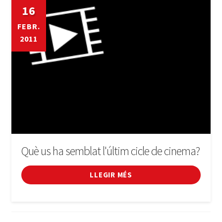
16
FEBR.
2011
Què us ha semblat l'últim cicle de cinema?
LLEGIR MÉS