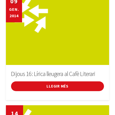
09
GEN.
LLIBRE
2014
INICIA SESSIÓ
Dijous 16: Lírica lleugera al Cafè Literari
LLEGIR MÉS
14