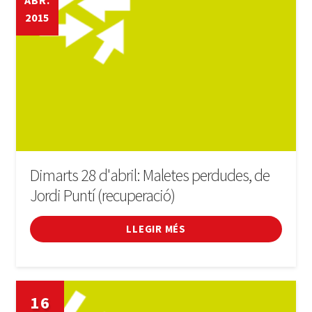
ABR.
2015
Cinema
Conferències
Cursos
Esports
Fires i festivals
Dimarts 28 d'abril: Maletes perdudes, de
Jordi Puntí (recuperació)
Fòrum
LLEGIR MÉS
General
Infantil
16