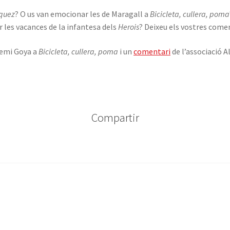
zquez
? O us van emocionar les de Maragall a
Bicicleta, cullera, poma
r les vacances de la infantesa dels
Herois
? Deixeu els vostres comen
remi Goya a
Bicicleta, cullera, poma
i un
comentari
de l’associació 
Compartir