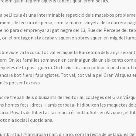
rèiem quan llegíem aquells tebeos quan érem petits.
 la pel.licula és una interminable repetició dels mateixos problem
ment, de lectura dispersa, com la macro-vinyeta de la darrera pàgi
ue no para d’emprenyar al gat negre del 13, Rue del Percebe del tebeo
l, on el protagonista acaba visquen o sobrevisquen en mig del lum
obreviure va la cosa. Tot val en aquella Barcelona dels anys seixa
rn. On les famílies somiaven en tenir algun dia un sis-cents com 
seqüeles de la post-guerra. On hi viu tota una població postrada. I
encara botiflers i falangistes. Tot val, tot valia pel Gran Vázquez 
 n’és potser l’excusa.
loc de treball dels dibuixants de l’editorial, col.leges del Gran Vázq
ns homes fets i drets -i amb corbata- hi dibuixen les maquetes dels
ria. Privats de llibertat la creació és nul.la. Sols en Vàzquez, el llib
tonia social i quotidiana.
umbrista. I glamurosa i naïf, diria jo, com la resta de pel.licules de