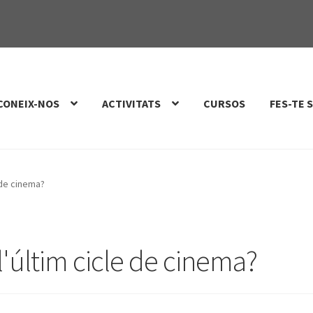
CONEIX-NOS
ACTIVITATS
CURSOS
FES-TE 
 de cinema?
'últim cicle de cinema?