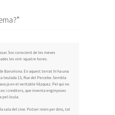
inema?
”
ssar. Soc conscient de les meves
ades les vint-iquatre hores.
 de Barcelona. En aquest terrat hi ha una
ota teulada 13, Rue del Percebe. Sembla
rava ja en el veritable Vázquez. Pel qui no
tes i creditors, que inventa enginyoses
 pel.licula.
a sala del cine. Potser reien per dins, tal