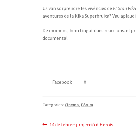
Us van sorprendre les vivències de
El Gran Vá
aventures de la Kika Superbruixa? Vau aplaudi
De moment, hem tingut dues reaccions: el p
documental.
Facebook
X
Categories:
Cinema
,
Fòrum
Navegació
Entrada
14 de febrer: projecció d'Herois
anterior: