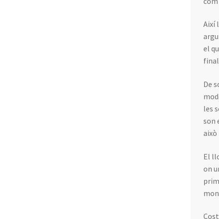
com 
Així
argu
el q
fina
De s
mode
les 
son 
això
El l
on u
prima
mono
Cost