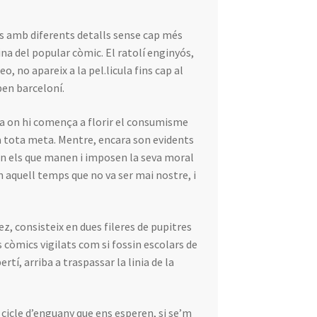
es amb diferents detalls sense cap més
na del popular còmic. El ratolí enginyós,
, no apareix a la pel.licula fins cap al
pen barceloní.
nta on hi comença a florir el consumisme
a tota meta. Mentre, encara son evidents
 on els que manen i imposen la seva moral
en aquell temps que no va ser mai nostre, i
uez, consisteix en dues fileres de pupitres
 còmics vigilats com si fossin escolars de
ertí, arriba a traspassar la linia de la
l cicle d’enguany que ens esperen, si se’m