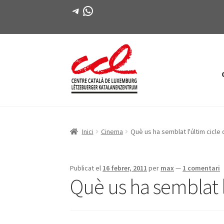
Telegram
WhatsApp
Salta
Vés
a
al
navegació
contingut
Inici
Cinema
Què us ha semblat l'últim cicle
Publicat el
16 febrer, 2011
per
max
—
1 comentari
Què us ha semblat l