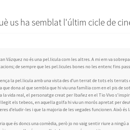
uè us ha semblat l'últim cicle de c
ran Vázquez no és una pel.licula com les altres. A mi em va sobrepa
tacions; de sempre que les pel.licules bones no les entenc fins pass
nça la pel.licula amb una vista des d’un terrat de tots els terrats
a que dona al que sembla que hi viu una família com en el pis de s
 a la vida real, el personatge creat per Ibañez en el Tio Vivo s’inspi
 llegit els tebeos, en aquella golfa hi viu un morós apretat per deu
res d’eludir-les i que la majoria de les vegades funcionen. Això és la
iria que és doncs una comèdia, però jo no vaig sentir riure a ningú a l