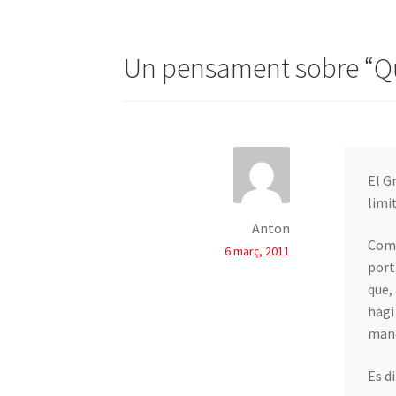
d'entrades
Un pensament sobre “
Q
El G
limi
Anton
Come
6 març, 2011
port
que,
hagi
mane
Es d