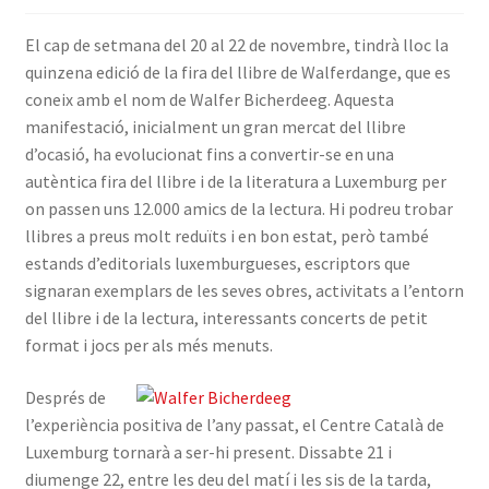
INICIA SESSIÓ
El cap de setmana del 20 al 22 de novembre, tindrà lloc la
quinzena edició de la fira del llibre de Walferdange, que es
coneix amb el nom de Walfer Bicherdeeg. Aquesta
manifestació, inicialment un gran mercat del llibre
d’ocasió, ha evolucionat fins a convertir-se en una
autèntica fira del llibre i de la literatura a Luxemburg per
on passen uns 12.000 amics de la lectura. Hi podreu trobar
llibres a preus molt reduïts i en bon estat, però també
estands d’editorials luxemburgueses, escriptors que
signaran exemplars de les seves obres, activitats a l’entorn
del llibre i de la lectura, interessants concerts de petit
format i jocs per als més menuts.
Després de
l’experiència positiva de l’any passat, el Centre Català de
Luxemburg tornarà a ser-hi present. Dissabte 21 i
diumenge 22, entre les deu del matí i les sis de la tarda,