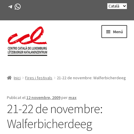
Telegram
WhatsApp
Salta
Vés
Menú
a
al
navegació
contingut
Expande
CONEIX-NOS
el
Inici
Fires i festivals
21-22 de novembre: Walferbicherdeeg
menú
Expande
ACTIVITATS
secunda
el
menú
CURSOS
Publicat el
12 novembre, 2009
per
max
secunda
21-22 de novembre:
FES-TE SOCI
Walferbicherdeeg
LLIBRE